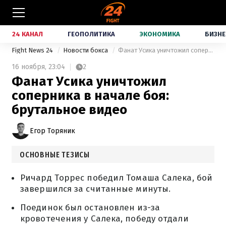
24 КАНАЛ
ГЕОПОЛИТИКА
ЭКОНОМИКА
БИЗНЕ
Fight News 24
Новости бокса
Фанат Усика уничтожил соперника в начале боя: брутальное видео
16 ноября,
23:04
2
Фанат Усика уничтожил
соперника в начале боя:
брутальное видео
Егор Торяник
ОСНОВНЫЕ ТЕЗИСЫ
Ричард Торрес победил Томаша Салека, бой
завершился за считанные минуты.
Поединок был остановлен из-за
кровотечения у Салека, победу отдали