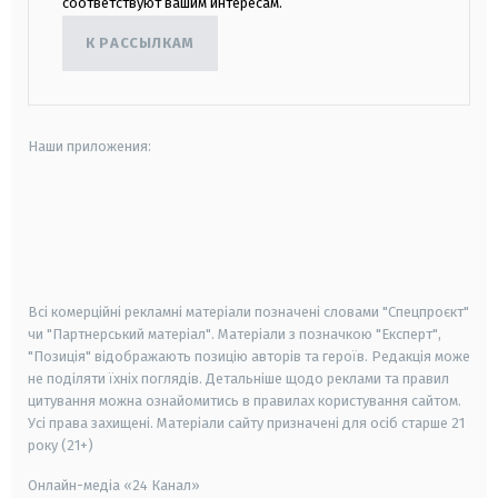
соответствуют вашим интересам.
К РАССЫЛКАМ
Наши приложения:
android
apple
smart tv
samsung smart tv
Всі комерційні рекламні матеріали позначені словами "Спецпроєкт"
чи "Партнерський матеріал". Матеріали з позначкою "Експерт",
"Позиція" відображають позицію авторів та героїв. Редакція може
не поділяти їхніх поглядів. Детальніше щодо реклами та правил
цитування можна ознайомитись в правилах користування сайтом.
Усі права захищені.
Матеріали сайту призначені для осіб старше
21
року (21+)
Онлайн-медіа «24 Канал»