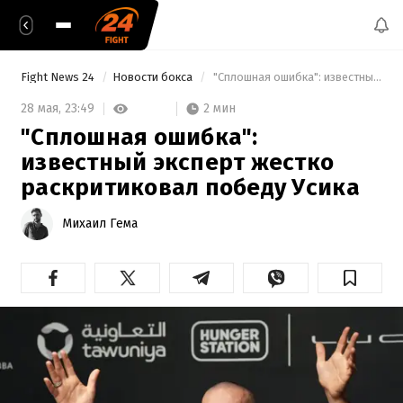
Fight News 24
Новости бокса
 "Сплошная ошибка": известный эксперт жестко раскритиковал победу Усика 
2 мин
28 мая,
23:49
"Сплошная ошибка":
известный эксперт жестко
раскритиковал победу Усика
Михаил Гема