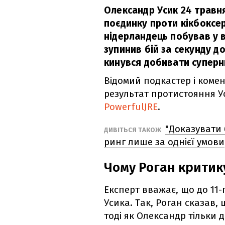
Олександр Усик 24 травн
поєдинку проти кікбоксер
нідерландець побував у в
зупинив бій за секунду д
кинувся добивати суперн
Відомий подкастер і коме
результат протистояння У
PowerfulJRE
.
"Доказувати 
ДИВІТЬСЯ ТАКОЖ
ринг лише за однієї умови
Чому Роган критику
Експерт вважає, що до 11-
Усика. Так, Роган сказав, 
тоді як Олександр тільки д