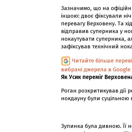
Зазначимо, що на офіційн
іншою: двоє фіксували нічи
перевагу Верховену. Та хі
відправив суперника у нок
нокаутувати суперника, а
зафіксував технічний нока
Читайте більше перев
вибрані джерела в Google
Як Усик переміг Верховена
Роган розкритикував дії ре
нокдауну були суцільною
Зупинка була дивною. Її н