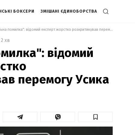
НСЬКІ БОКСЕРИ
ЗМІШАНІ ЄДИНОБОРСТВА
 "Суцільна помилка": відомий експерт жорстко розкритикував перемогу Усика 
2 хв
омилка": відомий
стко
ав перемогу Усика