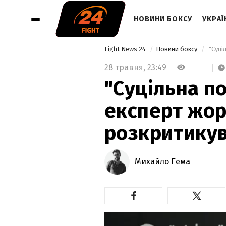
НОВИНИ БОКСУ
УКРАЇ
Fight News 24
Новини боксу
28 травня,
23:49
"Суцільна п
експерт жор
розкритикув
Михайло Гема