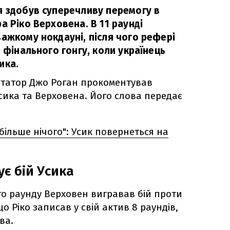
я здобув суперечливу перемогу в
а Ріко Верховена. В 11 раунді
ажкому нокдауні, після чого рефері
о фінального гонгу, коли українець
ика.
нтатор Джо Роган прокоментував
сика та Верховена. Його слова передає
більше нічого": Усик повернеться на
є бій Усика
го раунду Верховен вигравав бій проти
що Ріко записав у свій актив 8 раундів,
ва.