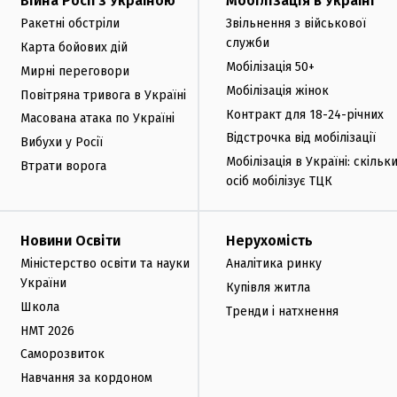
Війна Росії з Україною
Мобілізація в Україні
Ракетні обстріли
Звільнення з військової
служби
Карта бойових дій
Мобілізація 50+
Мирні переговори
Мобілізація жінок
Повітряна тривога в Україні
Контракт для 18-24-річних
Масована атака по Україні
Відстрочка від мобілізації
Вибухи у Росії
Мобілізація в Україні: скільк
Втрати ворога
осіб мобілізує ТЦК
Новини Освіти
Нерухомість
Міністерство освіти та науки
Аналітика ринку
України
Купівля житла
Школа
Тренди і натхнення
НМТ 2026
Саморозвиток
Навчання за кордоном