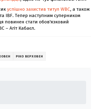
Усик
успішно захистив титул WBC
, а також
та IBF. Тепер наступним суперником
я повинен стати обов'язковий
C – Агіт Кабаєл.
РХОВЕН
РІКО ВЕРХОВЕН