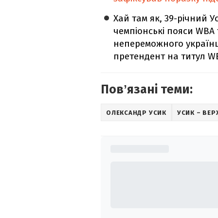
Хай там як, 39-річний 
чемпіонські пояси WBA 
непереможного українц
претендент на титул WB
Повʼязані теми:
ОЛЕКСАНДР УСИК
УСИК – ВЕ