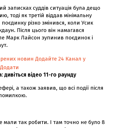
ий записках суддів ситуація була дещо
ю, тоді як третій віддав мінімальну
д поєдинку різко змінився, коли Усик
даун. Після цього він намагався
ле Марк Лайсон зупинив поєдинок і
ут.
ірених новин
Додайте 24 Канал у
Додати
: дивіться відео 11-го раунду
фері, а також заявив, що всі події після
 помилкою.
е мали так робити. І там точно не було 8