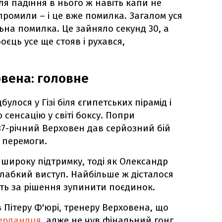
сля падіння в нього ж навіть капи не
 промили – і це вже помилка. Загалом уся
льна помилка. Це зайняло секунд 30, а
оєць усе ще стояв і рухався,
овена: головне
улося у Гізі біля єгипетських пірамід і
 сенсацію у світі боксу. Попри
37-річний Верховен дав серйозний бій
о перемоги.
 широку підтримку, тоді як Олександр
лабкий виступ. Найбільше ж дісталося
ють за рішення зупинити поєдинок.
Пітеру Ф'юрі, тренеру Верховена, що
дерландця
, адже не чув фінальний гонг.