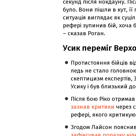
секунд після нокдауну. Пі
було. Вони пішли в кут, її
ситуація виглядає як суці
рефері зупинив бій, хоча б
– сказав Роган.
Усик переміг Верх
Протистояння бійців відб
ледь не стало головною
скептицизм експертів, 
Усику і був близький д
Після бою Ріко отримав
зазнав критики
через с
рефері, якого критику
Згодом Лайсон пояснив 
зафіксував поразку ні