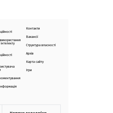
Контакти
ційності
Вакансії
 використання
 інтелекту
Структура власності
Архів
ційності
Карта сайту
ристувача
и
Ігри
коментування
 інформація