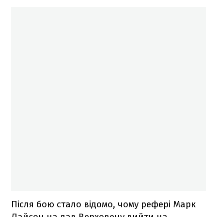
Після бою стало відомо, чому рефері Марк
Лайсон на дав Верховену вийти на