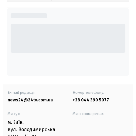
E-mail редакції
Номер телефону:
news24@24tv.com.ua
+38 044 390 5077
Ми тут:
Ми в соцмережах:
м.Київ
,
вул. Володимирська