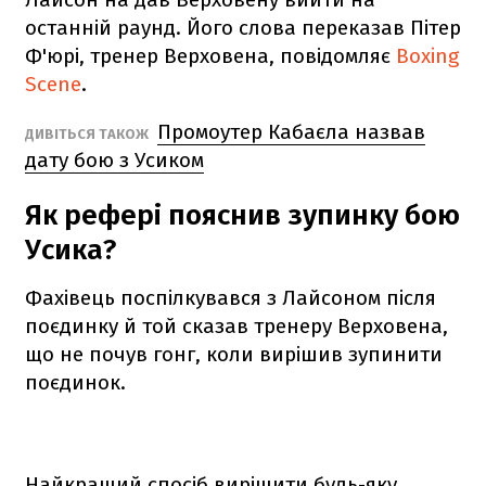
останній раунд. Його слова переказав Пітер
Ф'юрі, тренер Верховена, повідомляє
Boxing
Scene
.
Промоутер Кабаєла назвав
ДИВІТЬСЯ ТАКОЖ
дату бою з Усиком
Як рефері пояснив зупинку бою
Усика?
Фахівець поспілкувався з Лайсоном після
поєдинку й той сказав тренеру Верховена,
що не почув гонг, коли вирішив зупинити
поєдинок.
Найкращий спосіб вирішити будь-яку