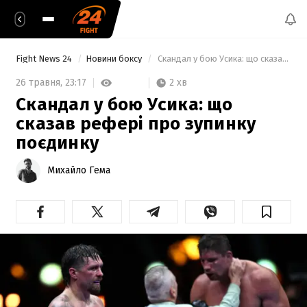
Fight News 24
Новини боксу
 Скандал у бою Усика: що сказав рефері про зупинку поєдинку 
2 хв
26 травня,
23:17
Скандал у бою Усика: що
сказав рефері про зупинку
поєдинку
Михайло Гема