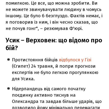
помилкою. Це все, що можна зробити. Ви
не можете звинувачувати людину в чомусь
іншому. Це було б безглуздо. Фактів немає, і
я поговорив із ним, і він чесно сказав, що
не почув гонг", – резюмував Ф'юрі.
Усик – Верховен: що відомо про
бій?
Протистояння бійців
відбулося у Гізі
(Єгипет) 24 травня, й попри прогнози
експертів не було легкою прогулянкою
для Усика.
Нідерландець від самого початку
поєдинку активно тиснув на
Олександра та завдав більше ударів, що
дозволило йому мінімально перемагати