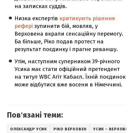
на записках суддів.
Низка експертів
критикують рішення
рефері
зупинити бій, мовляв, у
Верховена вкрали сенсаційну перемогу.
Ба більше, Ріко подав протест на
результат поєдинку і прагне реваншу.
Утім, наступним суперником 39-річного
Усика має стати офіційний претендент
на титул WBC Агіт Кабаєл. Їхній поєдинок
може відбутися вже восени в Німеччині.
Повʼязані теми:
ОЛЕКСАНДР УСИК
РІКО ВЕРХОВЕН
УСИК – ВЕРХОВЕН