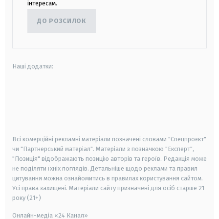
інтересам.
ДО РОЗСИЛОК
Наші додатки:
android
apple
smart tv
samsung smart tv
Всі комерційні рекламні матеріали позначені словами "Спецпроєкт"
чи "Партнерський матеріал". Матеріали з позначкою "Експерт",
"Позиція" відображають позицію авторів та героїв. Редакція може
не поділяти їхніх поглядів. Детальніше щодо реклами та правил
цитування можна ознайомитись в правилах користування сайтом.
Усі права захищені.
Матеріали сайту призначені для осіб старше
21
року (21+)
Онлайн-медіа «24 Канал»