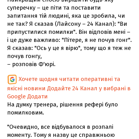
суперечку – це піти та поставити
запитання тій людині, яка це зробила, чи
не так? Я сказав (Лайсону – 24 Канал): "Ви
припустилися помилки". Він відповів мені –
і це дуже важливо: "Пітере, я не почув гонг".
Я сказав: "Ось у це я вірю", тому що я теж не
почув гонгу,
– розповів Ф'юрі.
Хочете щодня читати оперативні та
якісні новини
Додайте 24 Канал у вибрані в
Google
Додати
На думку тренера, рішення рефері було
помилковим.
"Очевидно, все відбувалося в розпалі
моменту. Тому я назву це справжньою