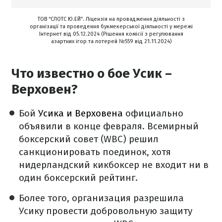
ТОВ “СЛОТС Ю.ЕЙ”. Ліцензія на провадження діяльності з
організації та проведення букмекерської діяльності у мережі
Інтернет від 05.12.2024 (Рішення комісії з регулювання
азартних ігор та лотерей №559 від 21.11.2024)
Что известно о бое Усик –
Верховен?
Бой
Усика и Верховена
официально
объявили в конце февраля. Всемирный
боксерский совет (WBC) решил
санкционировать поединок, хотя
нидерландский кикбоксер не входит ни в
один боксерский рейтинг.
Более того, организация разрешила
Усику провести добровольную защиту