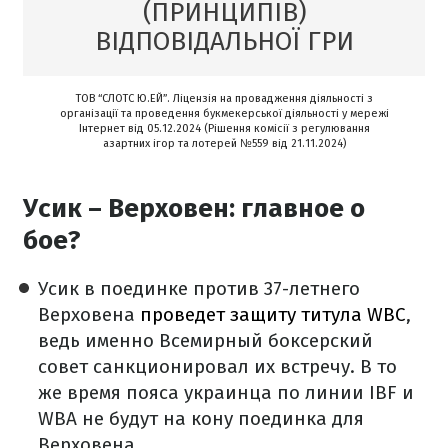
(ПРИНЦИПІВ)
ВІДПОВІДАЛЬНОЇ ГРИ
ТОВ “СЛОТС Ю.ЕЙ”. Ліцензія на провадження діяльності з
організації та проведення букмекерської діяльності у мережі
Інтернет від 05.12.2024 (Рішення комісії з регулювання
азартних ігор та лотерей №559 від 21.11.2024)
Усик – Верховен: главное о
бое?
Усик в поединке против 37-летнего
Верховена
проведет защиту титула WBC
,
ведь именно Всемирный боксерский
совет санкционировал их встречу. В то
же время пояса украинца по линии IBF и
WBA не будут на кону поединка для
Верховена.