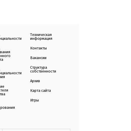
а
Техническая
нциальности
информация
а
Контакты
ования
енного
Вакансии
та
Структура
а
собственности
нциальности
ния
Архив
ние
ателя
Карта сайта
тва
Игры
ирования