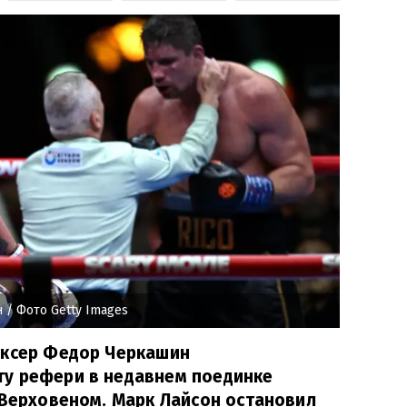
н
/ Фото Getty Images
оксер Федор Черкашин
у рефери в недавнем поединке
 Верховеном. Марк Лайсон остановил