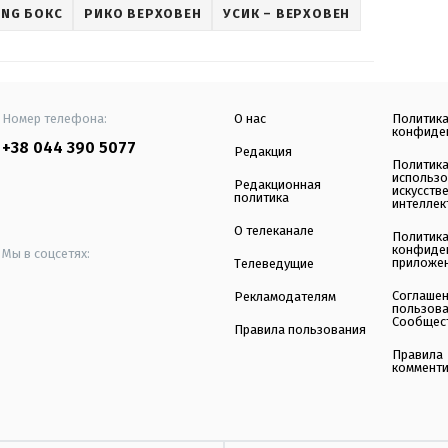
ING БОКС
РИКО ВЕРХОВЕН
УСИК – ВЕРХОВЕН
Номер телефона:
О нас
Политик
конфиде
+38 044 390 5077
Редакция
Политик
использ
Редакционная
искусств
политика
интеллек
О телеканале
Политик
конфиде
Мы в соцсетях:
приложе
Телеведущие
Соглаше
Рекламодателям
пользов
Сообщес
Правила пользования
Правила
коммент