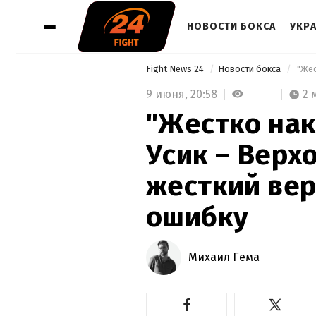
НОВОСТИ БОКСА
УКР
Fight News 24
Новости бокса
9 июня,
20:58
2 
"Жестко нак
Усик – Верх
жесткий вер
ошибку
Михаил Гема