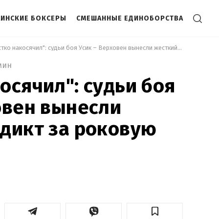
АИНСКИЕ БОКСЕРЫ
СМЕШАННЫЕ ЕДИНОБОРСТВА
 "Жестко накосячил": судьи боя Усик – Верховен вынесли жесткий вердикт за роковую ошибку 
мин
осячил": судьи боя
овен вынесли
дикт за роковую