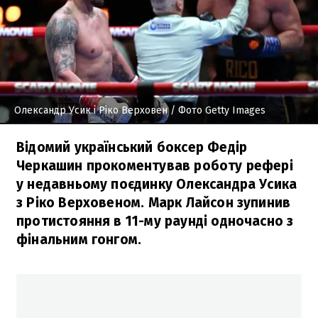
Олександр Усик і Ріко Верховен
/ Фото Getty Images
Відомий український боксер Федір
Черкашин прокоментував роботу рефері
у недавньому поєдинку Олександра Усика
з Ріко Верховеном. Марк Лайсон зупинив
протистояння в 11-му раунді одночасно з
фінальним гонгом.