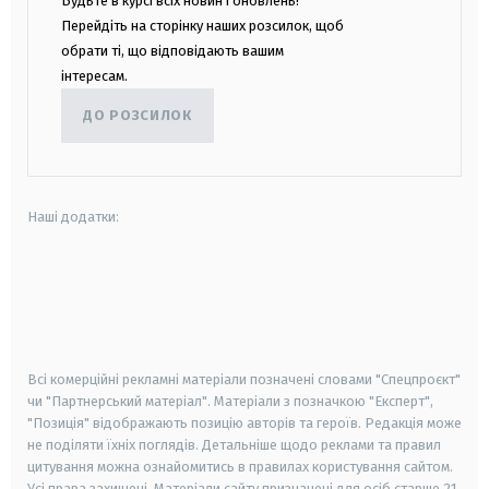
Будьте в курсі всіх новин і оновлень!
Перейдіть на сторінку наших розсилок, щоб
обрати ті, що відповідають вашим
інтересам.
ДО РОЗСИЛОК
Наші додатки:
android
apple
smart tv
samsung smart tv
Всі комерційні рекламні матеріали позначені словами "Спецпроєкт"
чи "Партнерський матеріал". Матеріали з позначкою "Експерт",
"Позиція" відображають позицію авторів та героїв. Редакція може
не поділяти їхніх поглядів. Детальніше щодо реклами та правил
цитування можна ознайомитись в правилах користування сайтом.
Усі права захищені.
Матеріали сайту призначені для осіб старше
21