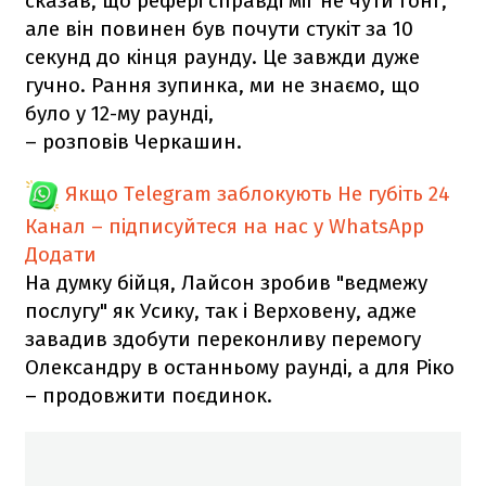
сказав, що рефері справді міг не чути гонг,
але він повинен був почути стукіт за 10
секунд до кінця раунду. Це завжди дуже
гучно. Рання зупинка, ми не знаємо, що
було у 12-му раунді,
– розповів Черкашин.
Якщо Telegram заблокують
Не губіть 24
Канал – підписуйтеся на нас у WhatsApp
Додати
На думку бійця, Лайсон зробив "ведмежу
послугу" як Усику, так і Верховену, адже
завадив здобути переконливу перемогу
Олександру в останньому раунді, а для Ріко
– продовжити поєдинок.