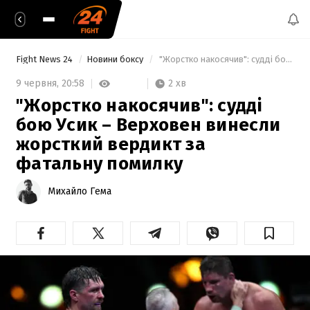
Fight News 24
Новини боксу
 "Жорстко накосячив": судді бою Усик – Верховен винесли жорсткий вердикт за фатальну помилку 
2 хв
9 червня,
20:58
"Жорстко накосячив": судді
бою Усик – Верховен винесли
жорсткий вердикт за
фатальну помилку
Михайло Гема