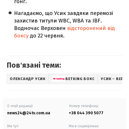
гонг.
Нагадаємо, що Усик завдяки перемозі
захистив титули WBC, WBA та IBF.
Водночас Верховен
відсторонений від
боксу
до 22 червня.
Повʼязані теми:
ОЛЕКСАНДР УСИК
BETKING БОКС
УСИК – ВЕРХ
E-mail редакції
Номер телефону:
news24@24tv.com.ua
+38 044 390 5077
Ми тут:
Ми в соцмережах: