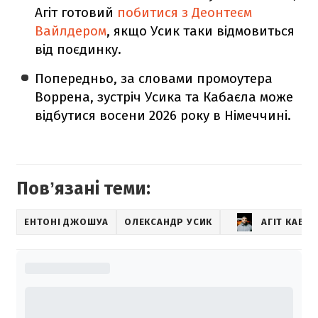
Агіт готовий
побитися з Деонтеєм
Вайлдером
, якщо Усик таки відмовиться
від поєдинку.
Попередньо, за словами промоутера
Воррена, зустріч Усика та Кабаєла може
відбутися восени 2026 року в Німеччині.
Повʼязані теми:
ЕНТОНІ ДЖОШУА
ОЛЕКСАНДР УСИК
АГІТ КАБА