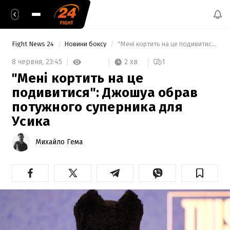
Fight News 24
Новини боксу
 "Мені кортить на це подивитися": Джошуа обрав потужного суперника для Усика 
2 хв
8 червня,
23:45
1
"Мені кортить на це
подивитися": Джошуа обрав
потужного суперника для
Усика
Михайло Гема