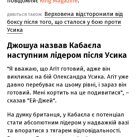
повідомляє
Ring Magazine
.
Верховена відсторонили від
ДИВІТЬСЯ ТАКОЖ
боксу після того, що сталося у бою проти
Усика
Джошуа назвав Кабаєла
наступним лідером після Усика
"Я вважаю, що Агіт готовий, адже він
викликає на бій Олександра Усика. Агіт уже
давно перебуває на цьому рівні, і зараз він
готовий. Мені кортить на це подивитися", –
сказав "Ей-Джей".
На думку британця, у Кабаєла є потенціал
стати абсолютним лідером у надважкій вазі
та впоратися з тягарем відповідальності.