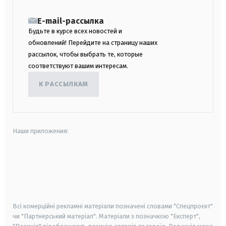
E-mail-рассылка
Будьте в курсе всех новостей и
обновлений! Перейдите на страницу наших
рассылок, чтобы выбрать те, которые
соответствуют вашим интересам.
К РАССЫЛКАМ
Наши приложения:
android
apple
smart tv
samsung smart tv
Всі комерційні рекламні матеріали позначені словами "Спецпроєкт"
чи "Партнерський матеріал". Матеріали з позначкою "Експерт",