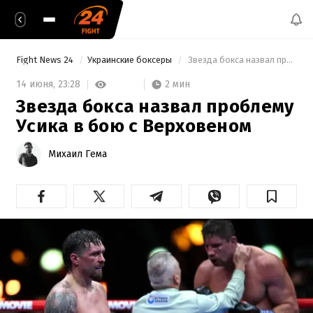
Fight News 24
Украинские боксеры
 Звезда бокса назвал проблему Усика в бою с Верховеном 
2 мин
14 июня,
23:28
Звезда бокса назвал проблему
Усика в бою с Верховеном
Михаил Гема