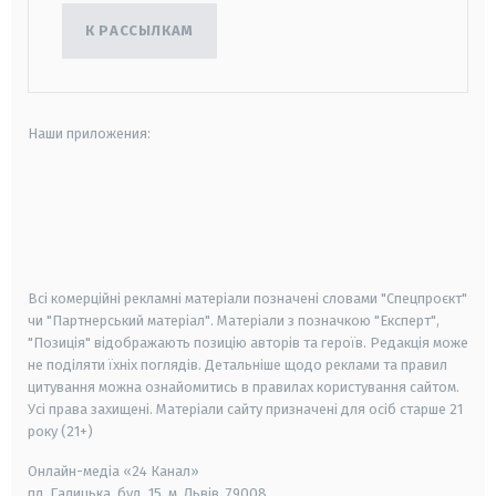
К РАССЫЛКАМ
Наши приложения:
android
apple
smart tv
samsung smart tv
Всі комерційні рекламні матеріали позначені словами "Спецпроєкт"
чи "Партнерський матеріал". Матеріали з позначкою "Експерт",
"Позиція" відображають позицію авторів та героїв. Редакція може
не поділяти їхніх поглядів. Детальніше щодо реклами та правил
цитування можна ознайомитись в правилах користування сайтом.
Усі права захищені.
Матеріали сайту призначені для осіб старше
21
року (21+)
Онлайн-медіа «24 Канал»
пл. Галицька, буд. 15, м. Львів, 79008