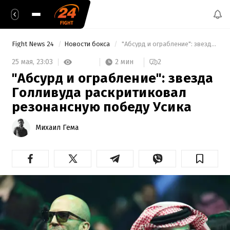
Fight News 24
Новости бокса
 "Абсурд и ограбление": звезда Голливуда раскритиковал резонансную победу Усика 
2 мин
25 мая,
23:03
2
"Абсурд и ограбление": звезда
Голливуда раскритиковал
резонансную победу Усика
Михаил Гема