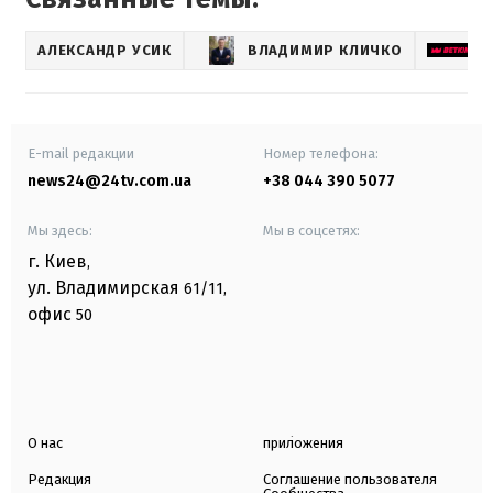
АЛЕКСАНДР УСИК
ВЛАДИМИР КЛИЧКО
B
E-mail редакции
Номер телефона:
news24@24tv.com.ua
+38 044 390 5077
Мы здесь:
Мы в соцсетях:
г. Киев
,
ул. Владимирская
61/11,
офис
50
О нас
приложения
Редакция
Соглашение пользователя