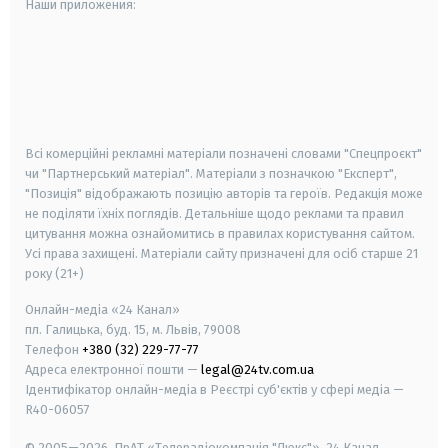
Наши приложения:
android
apple
smart tv
samsung smart tv
Всі комерційні рекламні матеріали позначені словами "Спецпроєкт"
чи "Партнерський матеріал". Матеріали з позначкою "Експерт",
"Позиція" відображають позицію авторів та героїв. Редакція може
не поділяти їхніх поглядів. Детальніше щодо реклами та правил
цитування можна ознайомитись в правилах користування сайтом.
Усі права захищені.
Матеріали сайту призначені для осіб старше
21
року (21+)
Онлайн-медіа «24 Канал»
пл. Галицька, буд. 15, м. Львів, 79008
Телефон
+380 (32) 229-77-77
Адреса електронної пошти —
legal@24tv.com.ua
Ідентифікатор онлайн-медіа в Реєстрі суб'єктів у сфері медіа —
R40-06057
© 2005—2026,
ПрАТ «Телерадіокомпанія "Люкс"», 24 Канал.