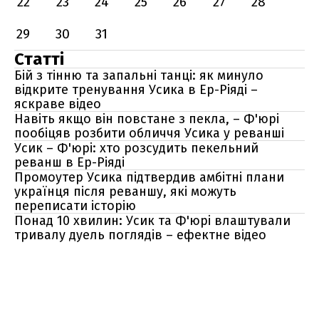
22
23
24
25
26
27
28
29
30
31
Статті
Бій з тінню та запальні танці: як минуло
відкрите тренування Усика в Ер-Ріяді –
яскраве відео
Навіть якщо він повстане з пекла, – Ф'юрі
пообіцяв розбити обличчя Усика у реванші
Усик – Ф'юрі: хто розсудить пекельний
реванш в Ер-Ріяді
Промоутер Усика підтвердив амбітні плани
українця після реваншу, які можуть
переписати історію
Понад 10 хвилин: Усик та Ф'юрі влаштували
тривалу дуель поглядів – ефектне відео