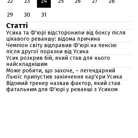
22
23
24
25
26
27
28
29
30
31
Статті
Усика та Ф'юрі відсторонили від боксу після
цікавого реваншу: відома причина
Чемпіон світу відправив Ф'юрі на пенсію
після другої поразки від Усика
Усик розкрив бій, який став для нього
найскладнішим
Може робити, що захоче, – легендарний
Льюїс припустив закінчення кар'єри Усика
Відомий тренер назвав фактор, який став
фатальним для Ф'юрі у реванші з Усиком