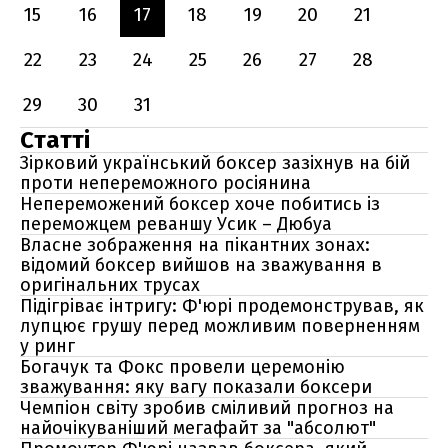
15
16
17
18
19
20
21
22
23
24
25
26
27
28
29
30
31
Статті
Зірковий український боксер зазіхнув на бій
проти непереможного росіянина
Непереможений боксер хоче побитись із
переможцем реваншу Усик – Дюбуа
Власне зображення на пікантних зонах:
відомий боксер вийшов на зважування в
оригінальних трусах
Підігріває інтригу: Ф'юрі продемонстрував, як
лупцює грушу перед можливим поверненням
у ринг
Богачук та Фокс провели церемонію
зважування: яку вагу показали боксери
Чемпіон світу зробив сміливий прогноз на
найочікуваніший мегафайт за "абсолют"