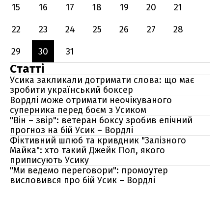
15
16
17
18
19
20
21
22
23
24
25
26
27
28
29
30
31
Статті
Усика закликали дотримати слова: що має
зробити український боксер
Вордлі може отримати неочікуваного
суперника перед боєм з Усиком
"Він – звір": ветеран боксу зробив епічний
прогноз на бій Усик – Вордлі
Фіктивний шлюб та кривдник "Залізного
Майка": хто такий Джейк Пол, якого
приписують Усику
"Ми ведемо переговори": промоутер
висловився про бій Усик – Вордлі