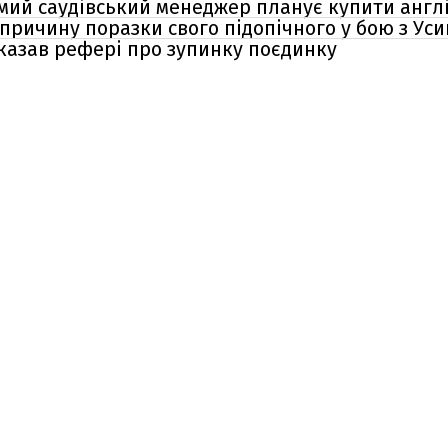
домий саудівський менеджер планує купити англ
причину поразки свого підопічного у бою з Ус
сказав рефері про зупинку поєдинку