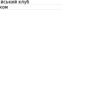
ійський клуб
иком