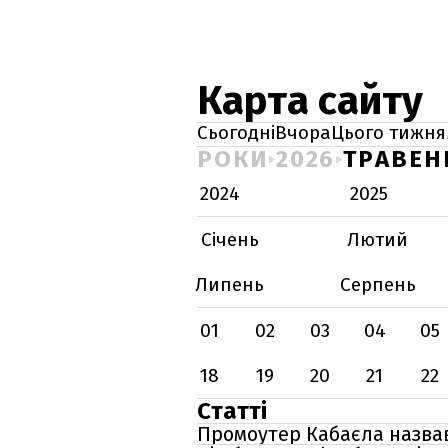
Карта сайту
Сьогодні
Вчора
Цього тижня
РОКИ
2026
ТРАВЕН
2024
2025
Січень
Лютий
Липень
Серпень
01
02
03
04
05
18
19
20
21
22
Статті
Промоутер Кабаєла назвав