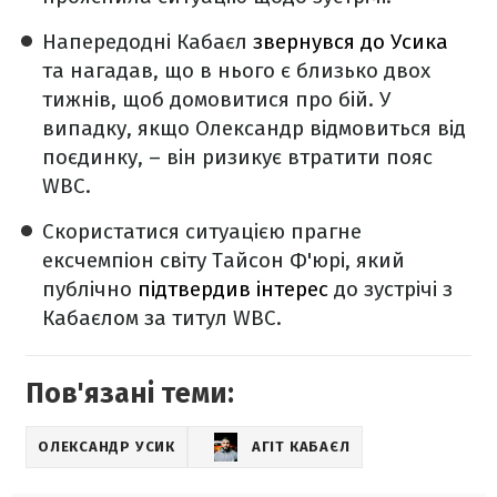
Напередодні Кабаєл
звернувся до Усика
та нагадав, що в нього є близько двох
тижнів, щоб домовитися про бій. У
випадку, якщо Олександр відмовиться від
поєдинку, – він ризикує втратити пояс
WBC.
Скористатися ситуацією прагне
ексчемпіон світу Тайсон Ф'юрі, який
публічно
підтвердив інтерес
до зустрічі з
Кабаєлом за титул WBC.
Пов'язані теми:
ОЛЕКСАНДР УСИК
АГІТ КАБАЄЛ