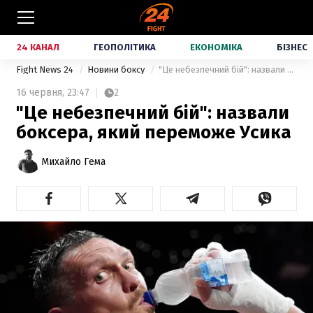
24 КАНАЛ
ГЕОПОЛІТИКА
ЕКОНОМІКА
БІЗНЕС
Fight News 24
Новини боксу
"Це небезпечний бій": назвали боксера, який переможе Усика
16 червня,
23:47
2
"Це небезпечний бій": назвали
боксера, який переможе Усика
Михайло Гема