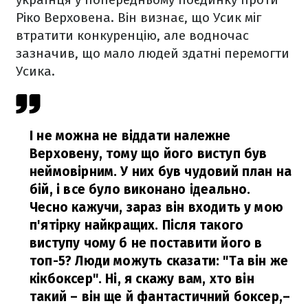
Ріко Верховена. Він визнає, що Усик міг
втратити конкуренцію, але водночас
зазначив, що мало людей здатні перемогти
Усика.
І не можна не віддати належне
Верховену, тому що його виступ був
неймовірним. У них був чудовий план на
бій, і все було виконано ідеально.
Чесно кажучи, зараз він входить у мою
п'ятірку найкращих. Після такого
виступу чому б не поставити його в
топ-5? Люди можуть сказати: "Та він же
кікбоксер". Ні, я скажу вам, хто він
такий – він ще й фантастичний боксер,
–