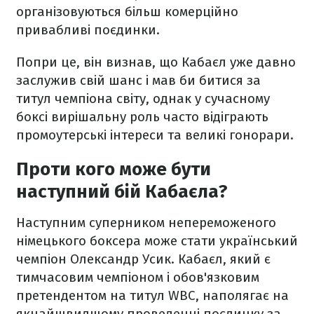
організовуються більш комерційно
привабливі поєдинки.
Попри це, він визнав, що Кабаєл уже давно
заслужив свій шанс і мав би битися за
титул чемпіона світу, однак у сучасному
боксі вирішальну роль часто відіграють
промоутерські інтереси та великі гонорари.
Проти кого може бути
наступний бій Кабаєла?
Наступним суперником непереможеного
німецького боксера може стати український
чемпіон Олександр Усик. Кабаєл, який є
тимчасовим чемпіоном і обов'язковим
претендентом на титул WBC, наполягає на
якнайшвидшому проведенні поєдинку за