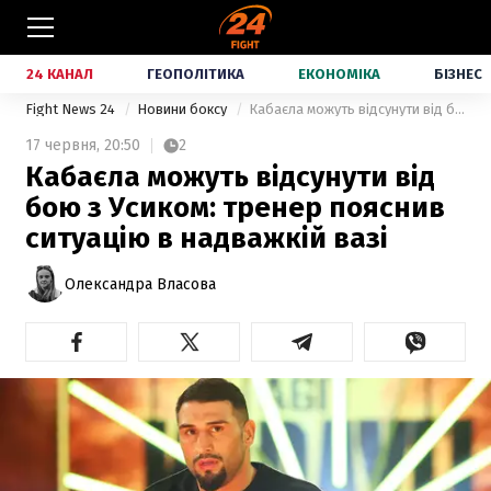
24 КАНАЛ
ГЕОПОЛІТИКА
ЕКОНОМІКА
БІЗНЕС
Fight News 24
Новини боксу
Кабаєла можуть відсунути від бою з Усиком: тренер пояснив ситуацію в надважкій вазі
17 червня,
20:50
2
Кабаєла можуть відсунути від
бою з Усиком: тренер пояснив
ситуацію в надважкій вазі
Олександра Власова