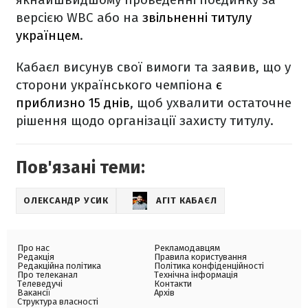
версією WBC або на
звільненні титулу
українцем
.
Кабаєл висунув свої вимоги та заявив, що у
сторони українського чемпіона
є
приблизно 15 днів
, щоб ухвалити остаточне
рішення щодо організації захисту титулу.
Пов'язані теми:
ОЛЕКСАНДР УСИК
АГІТ КАБАЄЛ
Про нас
Рекламодавцям
Редакція
Правила користування
Редакційна політика
Політика конфіденційності
Про телеканал
Технічна інформація
Телеведучі
Контакти
Вакансії
Архів
Структура власності