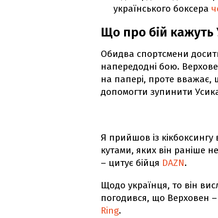
українського боксера
ч
Що про бій кажуть 
Обидва спортсмени досить
напередодні бою. Верхове
на папері, проте вважає, 
допомогти зупинити Усика
Я прийшов із кікбоксингу 
кутами, яких він раніше н
– цитує бійця
DAZN
.
Щодо українця, то він вис
погодився, що Верховен 
Ring
.