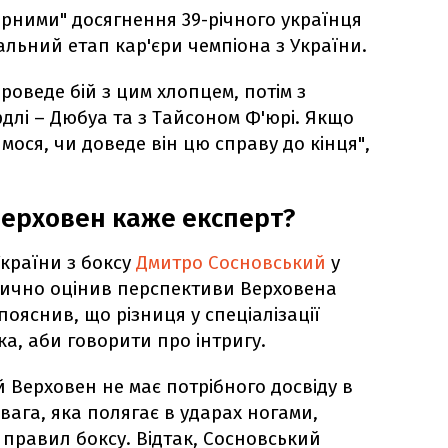
ірними" досягнення 39-річного українця
льний етап кар'єри чемпіона з України.
проведе бій з цим хлопцем, потім з
лі – Дюбуа та з Тайсоном Ф'юрі. Якщо
мося, чи доведе він цю справу до кінця",
 Верховен каже експерт?
України з боксу
Дмитро Сосновський
у
тично оцінив перспективи Верховена
пояснив, що різниця у спеціалізації
а, аби говорити про інтригу.
й Верховен не має потрібного досвіду в
евага, яка полягає в ударах ногами,
 правил боксу. Відтак, Сосновський