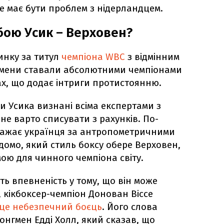
е має бути проблем з нідерландцем.
бою Усик – Верховен?
инку за титул
чемпіона WBC
з відмінним
смени ставали абсолютними чемпіонами
нах, що додає інтриги протистоянню.
и Усика визнані всіма експертами з
не варто списувати з рахунків. По-
важає українця за антропометричними
ідомо, який стиль боксу обере Верховен,
ою для чинного чемпіона світу.
ь впевненість у тому, що він може
, кікбоксер-чемпіон Донован Віссе
 це небезпечний боєць
. Його слова
онгмен Едді Холл, який сказав, що