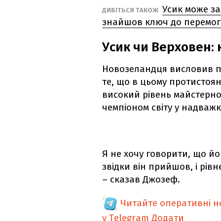
Усик може за
ДИВІТЬСЯ ТАКОЖ
знайшов ключ до перемо
Усик чи Верховен:
Новозеландця висловив по
те, що в цьому протистоян
високий рівень майстернос
чемпіоном світу у надважкі
Я не хочу говорити, що йо
звідки він прийшов, і рівн
– сказав Джозеф.
Читайте оперативні 
у Telegram
Додати