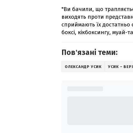
"Ви бачили, що трапляєть
виходять проти представн
сприймають їх достатньо с
боксі, кікбоксингу, муай-т
Повʼязані теми:
ОЛЕКСАНДР УСИК
УСИК – ВЕ