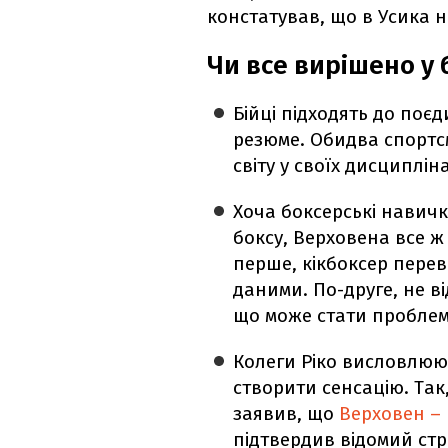
констатував, що в Усика н
Чи все вирішено у 
Бійці підходять до поєд
резюме. Обидва спорт
світу у своїх дисциплі
Хоча боксерські навичк
боксу, Верховена все ж 
перше, кікбоксер пере
даними. По-друге, не в
що може стати проблем
Колеги Ріко висловлюют
створити сенсацію. Так
заявив, що
Верховен –
підтвердив відомий стр