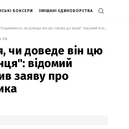
НСЬКІ БОКСЕРИ
ЗМІШАНІ ЄДИНОБОРСТВА
 "Подивимося, чи доведе він цю справу до кінця": відомий боксер зробив заяву про майбутнє Усика 
4 хв
, чи доведе він цю
нця": відомий
ив заяву про
ика