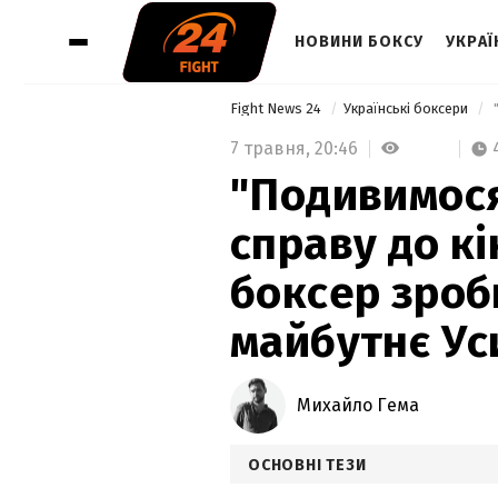
НОВИНИ БОКСУ
УКРАЇ
Fight News 24
Українські боксери
7 травня,
20:46
"Подивимося
справу до кі
боксер зроб
майбутнє Ус
Михайло Гема
ОСНОВНІ ТЕЗИ