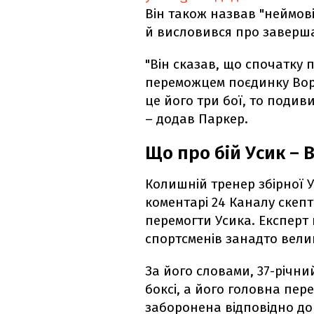
Він також назвав "неймов
й висловився про заверша
"Він сказав, що спочатку 
переможцем поєдинку Ворд
це його три бої, то подиви
– додав Паркер.
Що про бій Усик –
Колишній тренер збірної 
коментарі 24 Каналу скеп
перемогти Усика. Експерт 
спортсменів занадто велик
За його словами, 37-річни
боксі, а його головна пер
заборонена відповідно до