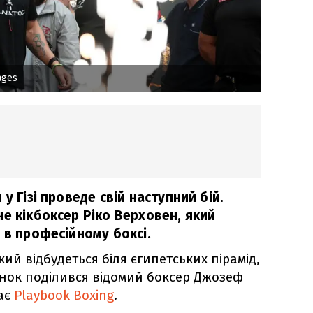
ages
у Гізі проведе свій наступний бій.
е кікбоксер Ріко Верховен, який
 в професійному боксі.
кий відбудеться біля єгипетських пірамід,
нок поділився відомий боксер Джозеф
ає
Playbook Boxing
.