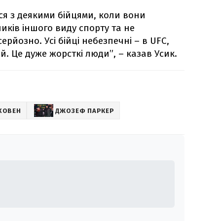
ся з деякими бійцями, коли вони
иків іншого виду спорту та не
ерйозно. Усі бійці небезпечні – в UFC,
ай. Це дуже жорсткі люди”, – казав Усик.
РХОВЕН
ДЖОЗЕФ ПАРКЕР