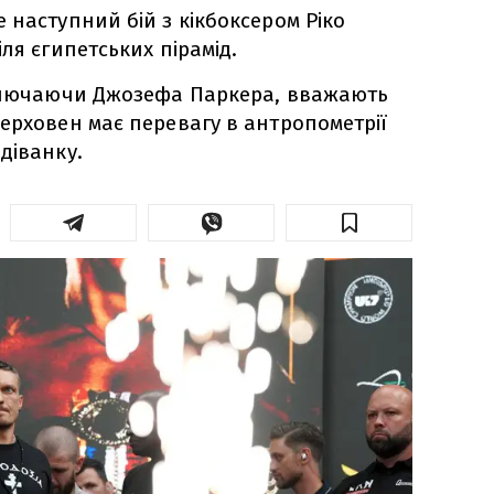
 наступний бій з кікбоксером Ріко
ля єгипетських пірамід.
включаючи Джозефа Паркера, вважають
ерховен має перевагу в антропометрії
діванку.