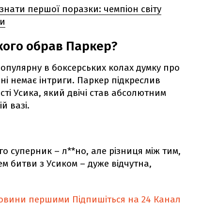
знати першої поразки: чемпіон світу
ги
 кого обрав Паркер?
пулярну в боксерських колах думку про
ні немає інтриги. Паркер підкреслив
ті Усика, який двічі став абсолютним
й вазі.
го суперник – л**но, але різниця між тим,
ем битви з Усиком – дуже відчутна,
новини першими
Підпишіться на 24 Канал