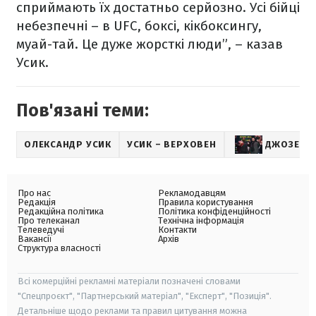
сприймають їх достатньо серйозно. Усі бійці
небезпечні – в UFC, боксі, кікбоксингу,
муай-тай. Це дуже жорсткі люди”, – казав
Усик.
Пов'язані теми:
ОЛЕКСАНДР УСИК
УСИК – ВЕРХОВЕН
ДЖОЗЕФ 
Про нас
Рекламодавцям
Редакція
Правила користування
Редакційна політика
Політика конфіденційності
Про телеканал
Технічна інформація
Телеведучі
Контакти
Вакансії
Архів
Структура власності
Всі комерційні рекламні матеріали позначені словами
"Спецпроєкт", "Партнерський матеріал", "Експерт", "Позиція".
Детальніше щодо реклами та правил цитування можна