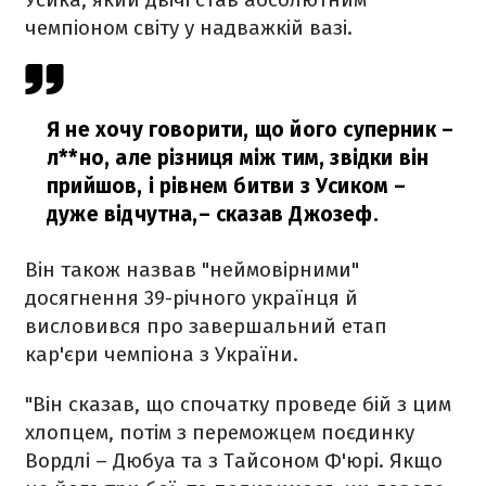
чемпіоном світу у надважкій вазі.
Я не хочу говорити, що його суперник –
л**но, але різниця між тим, звідки він
прийшов, і рівнем битви з Усиком –
дуже відчутна,
– сказав Джозеф.
Він також назвав "неймовірними"
досягнення 39-річного українця й
висловився про завершальний етап
кар'єри чемпіона з України.
"Він сказав, що спочатку проведе бій з цим
хлопцем, потім з переможцем поєдинку
Вордлі – Дюбуа та з Тайсоном Ф'юрі. Якщо