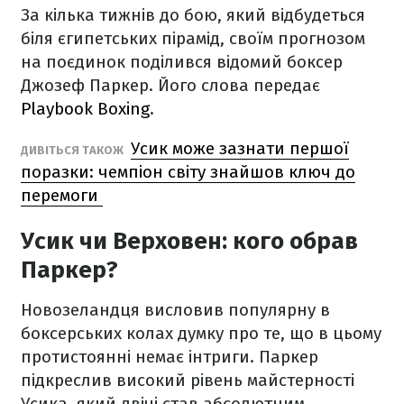
За кілька тижнів до бою, який відбудеться
біля єгипетських пірамід, своїм прогнозом
на поєдинок поділився відомий боксер
Джозеф Паркер. Його слова передає
Playbook Boxing
.
Усик може зазнати першої
ДИВІТЬСЯ ТАКОЖ
поразки: чемпіон світу знайшов ключ до
перемоги
Усик чи Верховен: кого обрав
Паркер?
Новозеландця висловив популярну в
боксерських колах думку про те, що в цьому
протистоянні немає інтриги. Паркер
підкреслив високий рівень майстерності
Усика, який двічі став абсолютним