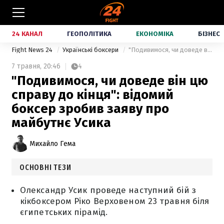
24 КАНАЛ
ГЕОПОЛІТИКА
ЕКОНОМІКА
БІЗНЕС
Fight News 24
Українські боксери
"Подивимося, чи доведе він цю справу до кінця": відомий боксер зробив заяву про майбутнє Усика
7 травня,
20:46
4
"Подивимося, чи доведе він цю
справу до кінця": відомий
боксер зробив заяву про
майбутнє Усика
Михайло Гема
ОСНОВНІ ТЕЗИ
Олександр Усик проведе наступний бій з
кікбоксером Ріко Верховеном 23 травня біля
єгипетських пірамід.