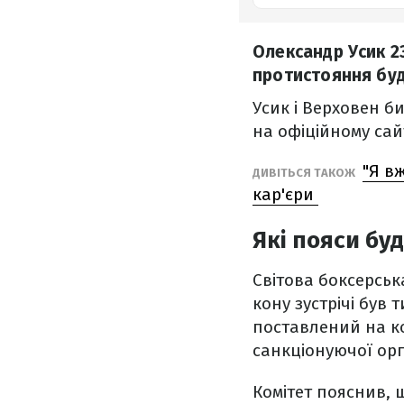
Олександр Усик 2
протистояння буд
Усик і Верховен би
на офіційному сай
"Я в
ДИВІТЬСЯ ТАКОЖ
кар'єри
Які пояси бу
Світова боксерськ
кону зустрічі був 
поставлений на ко
санкціонуючої орга
Комітет пояснив, 