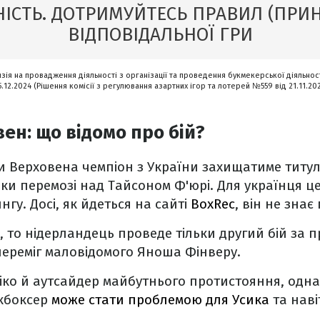
ІСТЬ. ДОТРИМУЙТЕСЬ ПРАВИЛ (ПРИ
ВІДПОВІДАЛЬНОЇ ГРИ
нзія на провадження діяльності з організації та проведення букмекерської діяльност
5.12.2024 (Рішення комісії з регулювання азартних ігор та лотерей №559 від 21.11.20
вен: що відомо про бій?
и Верховена чемпіон з України захищатиме титул
яки перемозі над Тайсоном Ф'юрі. Для українця це
гу. Досі, як йдеться на сайті
BoxRec
, він не знає
 то нідерландець проведе тільки другий бій за 
 переміг маловідомого Яноша Фінверу.
Ріко й аутсайдер майбутнього протистояння, одн
ікбоксер
може стати проблемою для Усика
та наві