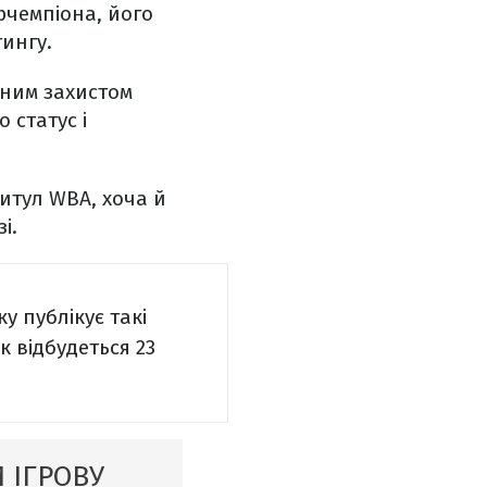
рчемпіона, його
тингу.
шним захистом
 статус і
итул WBA, хоча й
і.
у публікує такі
к відбудеться 23
 ІГРОВУ