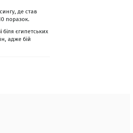
сингу, де став
10 поразок.
і
біля єгипетських
йн, адже бій