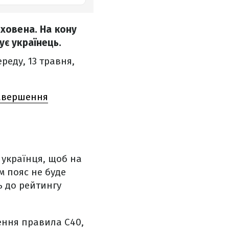
рховена. На кону
ує українець.
реду, 13 травня,
завершення
 українця, щоб на
ам пояс не буде
ь до рейтингу
ення правила C40,