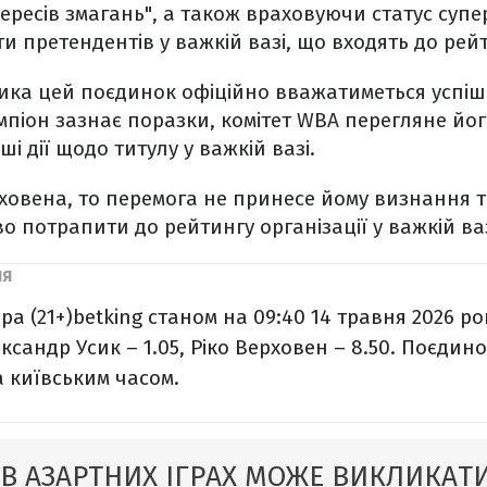
тересів змагань", а також враховуючи статус супе
и претендентів у важкій вазі, що входять до рей
сика цей поєдинок офіційно вважатиметься успі
мпіон зазнає поразки, комітет WBA перегляне його
і дії щодо титулу у важкій вазі.
ховена, то перемога не принесе йому визнання т
о потрапити до рейтингу організації у важкій ваз
ра (21+)
betking станом на 09:40 14 травня 2026 рок
ксандр Усик – 1.05, Ріко Верховен – 8.50. Поєдино
а київським часом.
 В АЗАРТНИХ ІГРАХ МОЖЕ ВИКЛИКАТИ