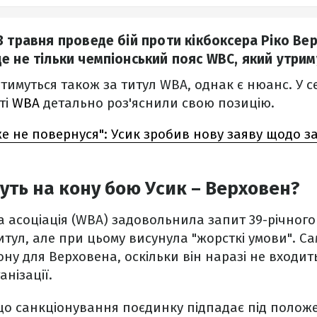
3 травня проведе бій проти кікбоксера Ріко Ве
е не тільки чемпіонський пояс WBC, який утрим
тимуться також за титул WBA, однак є нюанс. У се
ті
WBA
детально роз'яснили свою позицію.
же не повернуся": Усик зробив нову заяву щодо 
дуть на кону бою Усик – Верховен?
а асоціація (WBA) задовольнила запит 39-річного
титул, але при цьому висунула "жорсткі умови". С
ну для Верховена, оскільки він наразі не входит
нізації.
що санкціонування поєдинку підпадає під полож