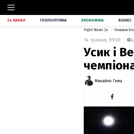
24 КАНАЛ
ГЕОПОЛІТИКА
ЕКОНОМІКА
БІЗНЕС
Fight News 24
Новини бо
14 травня,
09:50
4
Усик і В
чемпіона
Михайло Гема