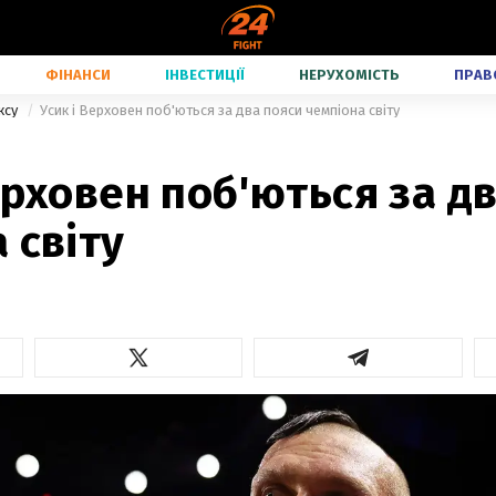
ФІНАНСИ
ІНВЕСТИЦІЇ
НЕРУХОМІСТЬ
ПРАВ
ксу
Усик і Верховен поб'ються за два пояси чемпіона світу
ерховен поб'ються за д
 світу