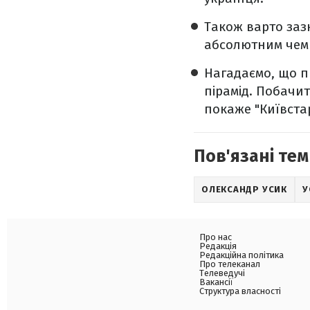
Також варто зазн
абсолютним чемпі
Нагадаємо, що п
пірамід. Побачит
покаже "Київстар
Пов'язані тем
ОЛЕКСАНДР УСИК
У
Про нас
Редакція
Редакційна політика
Про телеканал
Телеведучі
Вакансії
Структура власності