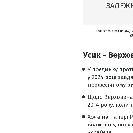
ЗАЛЕЖН
ТОВ “СЛОТС Ю.ЕЙ”. Ліце
0
Усик – Верхо
У поєдинку прот
у 2024 році завд
професійному рин
Щодо Верховена,
2014 року, коли
Хоча на папері 
вважають, що к
українця.