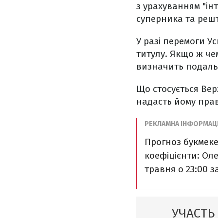
з урахуванням "ін
суперника та решт
У разі перемоги У
титулу. Якщо ж че
визначить подальш
Що стосується Вер
надасть йому прав
Прогноз букмеке
коефіцієнти: Оле
травня o 23:00 з
УЧАСТЬ