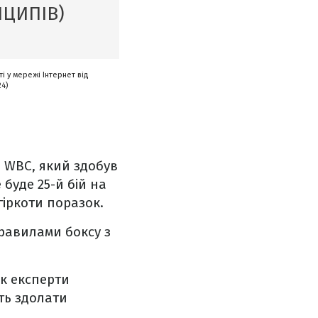
НЦИПІВ)
і у мережі Інтернет від
24)
 WBC, який здобув
 буде 25-й бій на
 гіркоти поразок.
правилами боксу з
ак експерти
ть здолати