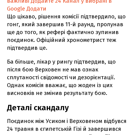
важливі
Додайте 24 Канал у вибрані в
Google
Додати
Що цікаво, рішення комісії підтвердило, що
гонг, який завершив 11-й раунд, пролунав
ще до того, як рефері фактично зупинив
поєдинок. Офіційний хронометрист теж
підтвердив це.
Ба більше, лікар у рингу підтвердив, що
після бою Верховен не мав ознак
сплутаності свідомості чи дезорієнтації.
Однак комісія вважає, що жоден із цих
висновків не змінив результату бою.
Деталі скандалу
Поєдинок між Усиком і Верховеном відбувся
24 травня в єгипетській Гізі й завершився