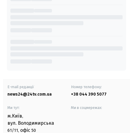
E-mail редакції
Номер телефону:
news24@24tv.com.ua
+38 044 390 5077
Ми тут:
Ми в соцмережах:
м.Київ
,
вул. Володимирська
офіс
61/11,
50