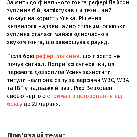
За мить до фінального гонга рефері Лайсон
зупинив бій, зафіксувавши технічний
нокаут на користь Усика. Рішення
виявилося надзвичайно спірним, оскільки
зупинка сталася майже одночасно зі
звуком гонга, що завершував раунд.
Після бою
рефері пояснив
, що просто не
почув сигнал. Попри всі суперечки, ця
перемога дозволила Усику захистити
титули чемпіона світу за версіями WBC, WBA
та IBF у надважкій вазі. Ріко Верховен
своєю чергою
отримав відсторонення від
боксу
до 22 червня.
Повʼязані теми: