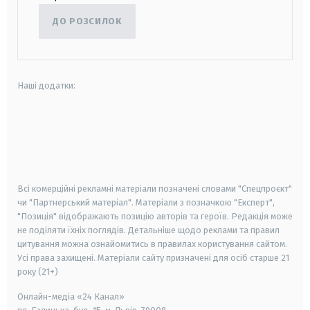
ДО РОЗСИЛОК
Наші додатки:
android
apple
smart tv
samsung smart tv
Всі комерційні рекламні матеріали позначені словами "Спецпроєкт"
чи "Партнерський матеріал". Матеріали з позначкою "Експерт",
"Позиція" відображають позицію авторів та героїв. Редакція може
не поділяти їхніх поглядів. Детальніше щодо реклами та правил
цитування можна ознайомитись в правилах користування сайтом.
Усі права захищені.
Матеріали сайту призначені для осіб старше
21
року (21+)
Онлайн-медіа «24 Канал»