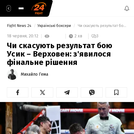
Fight News 24
Українські боксери
 Чи скасують результат бою Усик – Верховен: з'явилося фінальне рішення 
2 хв
18 червня,
20:12
3
Чи скасують результат бою
Усик – Верховен: з'явилося
фінальне рішення
Михайло Гема