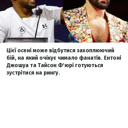
Цієї осені може відбутися захоплюючий
бій, на який очікує чимало фанатів. Ентоні
Джошуа та Тайсон Ф'юрі готуються
зустрітися на рингу.