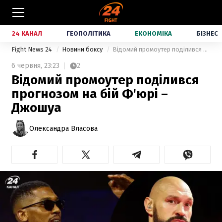
24 КАНАЛ
ГЕОПОЛІТИКА
ЕКОНОМІКА
БІЗНЕС
Fight News 24
Новини боксу
Відомий промоутер поділився прогнозом на бій Ф'юрі – Джошуа
6 червня,
23:23
2
Відомий промоутер поділився
прогнозом на бій Ф'юрі –
Джошуа
Олександра Власова