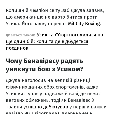
Колишній чемпіон світу Заб Джуда заявив,
що американцю не варто битися проти
Усика. Його заяву передає
MillCity Boxing
.
Усик та Ф'юрі погодилися на
ДИВІТЬСЯ ТАКОЖ
ще один бій: коли та де відбудеться
поєдинок
Чому Бенавідесу радять
уникнути бою з Усиком?
Джуда наголосив на великій різниці
фізичних даних обох спортсменів, адже
Усик виступає у надважкій вазі, де немає
вагових обмежень, тоді як Бенавідес 3
травня
успішно дебютував
у першій важкій
вазі (до 90,7 кілограма). Американець