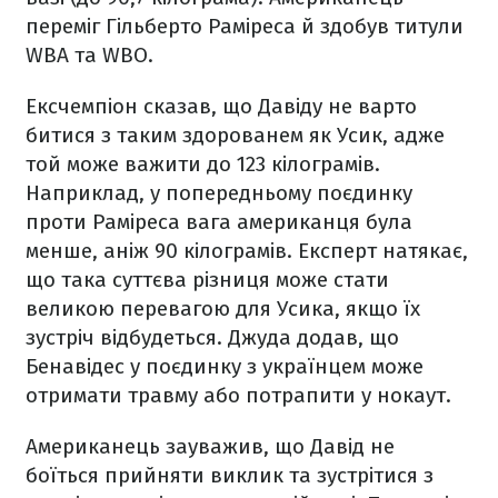
переміг Гільберто Раміреса й здобув титули
WBA та WBO.
Ексчемпіон сказав, що Давіду не варто
битися з таким здорованем як Усик, адже
той може важити до 123 кілограмів.
Наприклад, у попередньому поєдинку
проти Раміреса вага американця була
менше, аніж 90 кілограмів. Експерт натякає,
що така суттєва різниця може стати
великою перевагою для Усика, якщо їх
зустріч відбудеться. Джуда додав, що
Бенавідес у поєдинку з українцем може
отримати травму або потрапити у нокаут.
Американець зауважив, що Давід не
боїться прийняти виклик та зустрітися з