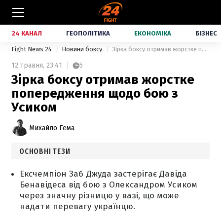
24 КАНАЛ
ГЕОПОЛІТИКА
ЕКОНОМІКА
БІЗНЕС
Fight News 24
Новини боксу
Зірка боксу отримав жорстке попередження щодо бою з Усиком
12 травня,
23:41
5
Зірка боксу отримав жорстке
попередження щодо бою з
Усиком
Михайло Гема
ОСНОВНІ ТЕЗИ
Ексчемпіон Заб Джуда застерігає Давіда
Бенавідеса від бою з Олександром Усиком
через значну різницю у вазі, що може
надати перевагу українцю.