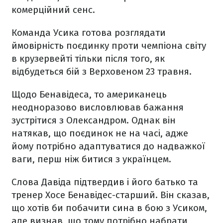
комерційний сенс.
Команда Усика готова розглядати
ймовірність поєдинку проти чемпіона світу
в крузервейті тільки після того, як
відбудеться бій з Верховеном 23 травня.
Щодо Бенавідеса, то американець
неодноразово висловлював бажання
зустрітися з Олександром. Однак він
натякав, що поєдинок не на часі, адже
йому потрібно адаптуватися до надважкої
ваги, перш ніж битися з українцем.
Слова Давіда підтвердив і його батько та
тренер Хосе Бенавідес-старший. Він сказав,
що хотів би побачити сина в бою з Усиком,
але визнав, що тому потрібно набрати