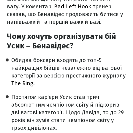
вагу. У коментарі
Bad Left Hook
тренер
сказав, що Бенавідес продовжить битися у
напівважкій та першій важкій вазі.
Чому хочуть організувати бій
Усик – Бенавідес?
Обидва боксери входять до топ-5
найкращих бійців незалежно від вагової
категорії за версією престижного журналу
The Ring
.
Протягом кар'єри Усик став тричі
абсолютним чемпіоном світу й підкорив
дві вагові категорії. Щодо Давіда, то до 29
років він зумів стати чемпіоном світу у
трьох дивізіонах.