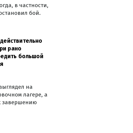
гда, в частности,
остановил бой.
 действительно
ри рано
обедить большой
ая
 выглядел на
овочном лагере, а
 к завершению