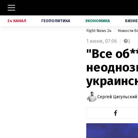
24 КАНАЛ
ГЕОПОЛИТИКА
ЭКОНОМИКА
БИЗНЕ
Fight News 24
Новости б
1 июня,
07:06
3
"Все об*
неодноз
украинс
Сергей Цигульский