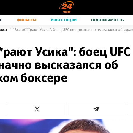
С
ФИНАНСЫ
ИНВЕСТИЦИИ
НЕДВИЖИМОСТЬ
окса
"Все об**рают Усика": боец UFC неоднозначно высказался об укра
*рают Усика": боец UFC
начно высказался об
ком боксере