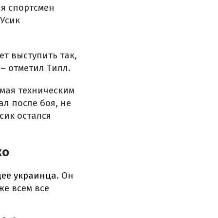
ня спортсмен
 Усик
ет выступить так,
 – отметил Тилл.
 мая техническим
ал после боя, не
сик остался
ко
ее украинца
. Он
же всем все