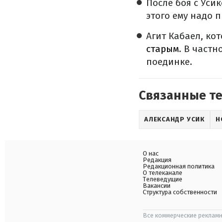
После боя с Уси
этого ему надо 
Агит Кабаел, ко
старым
. В частн
поединке.
Связанные т
АЛЕКСАНДР УСИК
Н
О нас
Редакция
Редакционная политика
О телеканале
Телеведущие
Вакансии
Структура собственности
Все коммерческие рекламн