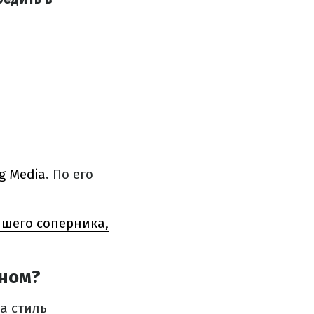
g Media
. По его
чшего соперника,
еном?
а стиль