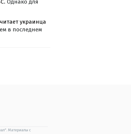
BC
. Однако для
считает украинца
лем в последнем
ал". Материалы с