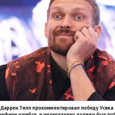
 Даррен Тилл прокомментировал победу Усика 
рефери ошибся, и нидерландец должен был по