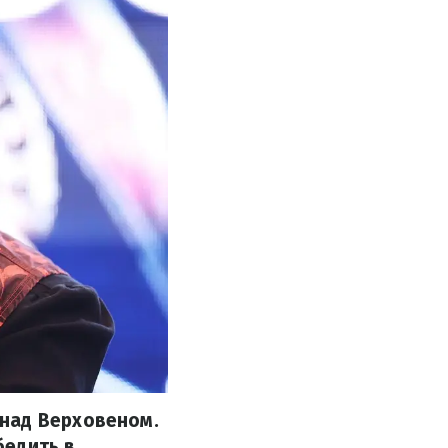
над Верховеном.
бедить в