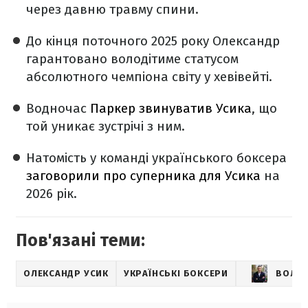
через давню травму спини.
До кінця поточного 2025 року Олександр
гарантовано володітиме статусом
абсолютного чемпіона світу у хевівейті.
Водночас
Паркер звинуватив Усика
, що
той уникає зустрічі з ним.
Натомість у команді українського боксера
заговорили про суперника для Усика
на
2026 рік.
Пов'язані теми:
ОЛЕКСАНДР УСИК
УКРАЇНСЬКІ БОКСЕРИ
ВОЛО