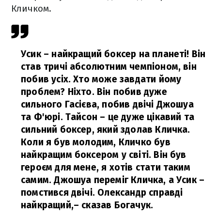
Кличком.
Усик – найкращий боксер на планеті! Він
став тричі абсолютним чемпіоном, він
побив усіх. Хто може завдати йому
проблем? Ніхто. Він побив дуже
сильного Гасієва, побив двічі Джошуа
та Ф'юрі. Тайсон – це дуже цікавий та
сильний боксер, який здолав Кличка.
Коли я був молодим, Кличко був
найкращим боксером у світі. Він був
героєм для мене, я хотів стати таким
самим. Джошуа переміг Кличка, а Усик –
помстився двічі. Олександр справді
найкращий,
– сказав Богачук.