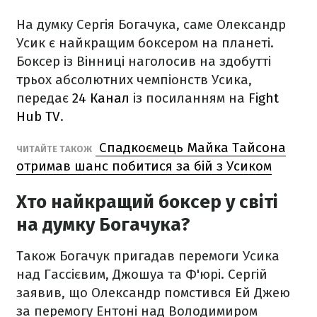
На думку Сергія Богачука, саме Олександр
Усик є найкращим боксером на планеті.
Боксер із Вінниці наголосив на здобутті
трьох абсолютних чемпіонств Усика,
передає
24 Канал
із посиланням на
Fight
Hub TV
.
Спадкоємець Майка Тайсона
ЧИТАЙТЕ ТАКОЖ
отримав шанс побитися за бій з Усиком
Хто найкращий боксер у світі
на думку Богачука?
Також Богачук пригадав перемоги Усика
над Гассієвим, Джошуа та Ф'юрі. Сергій
заявив, що Олександр помстився Ей Джею
за перемогу Ентоні над Володимиром