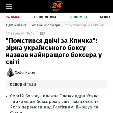
24 КАНАЛ
ГЕОПОЛІТИКА
ЕКОНОМІКА
БІЗНЕС
Fight News 24
Українські боксери
"Помстився двічі за Кличка": зірка українського боксу назвав найкращого боксера у світі
14 вересня,
16:15
3
"Помстився двічі за Кличка":
зірка українського боксу
назвав найкращого боксера у
світі
Софія Кулай
ОСНОВНІ ТЕЗИ
Сергій Богачук вважає Олександра Усика
найкращим боксером у світі, зазначаючи
його перемоги над Гассієвим, Джошуа та
Ф'юрі.