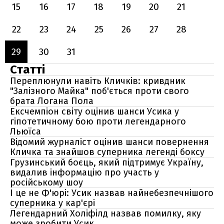
15
16
17
18
19
20
21
22
23
24
25
26
27
28
29
30
31
Статті
Переплюнули навіть Кличків: кривдник
"Залізного Майка" поб'ється проти свого
брата Логана Пола
Ексчемпіон світу оцінив шанси Усика у
гіпотетичному бою проти легендарного
Льюїса
Відомий журналіст оцінив шанси повернення
Кличка та знайшов суперника легенді боксу
Грузинський боєць, який підтримує Україну,
видалив інформацію про участь у
російському шоу
І це не Ф'юрі: Усик назвав найнебезпечнішого
суперника у кар'єрі
Легендарний Холіфілд назвав помилку, яку
може зробити Усик