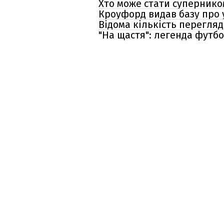
Хто може стати супернико
Кроуфорд видав базу про у
Відома кількість перегляд
"На щастя": легенда футбо