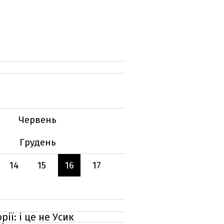
Червень
Грудень
14
15
16
17
ії: і це не Усик