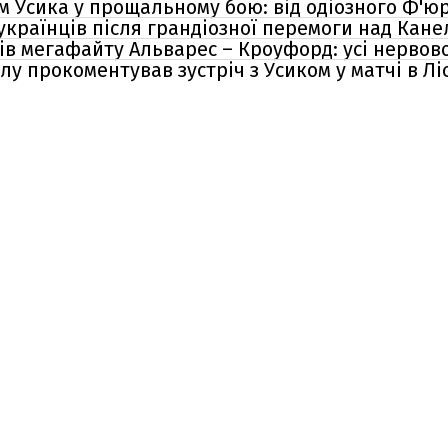
м Усика у прощальному бою: від одіозного Ф'ю
країнців після грандіозної перемоги над Кане
ів мегафайту Альварес – Кроуфорд: усі нервово
лу прокоментував зустріч з Усиком у матчі в Лі