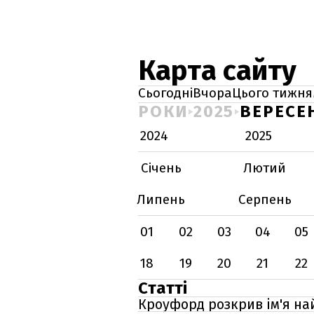
Карта сайту
Сьогодні
Вчора
Цього тижня
РОКИ
2025
ВЕРЕСЕ
2024
2025
Січень
Лютий
Липень
Серпень
01
02
03
04
05
18
19
20
21
22
Статті
Кроуфорд розкрив ім'я най