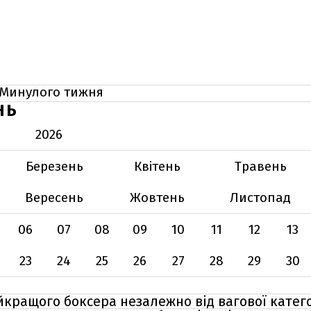
Минулого тижня
НЬ
2026
Березень
Квітень
Травень
Вересень
Жовтень
Листопад
06
07
08
09
10
11
12
13
23
24
25
26
27
28
29
30
кращого боксера незалежно від вагової категор