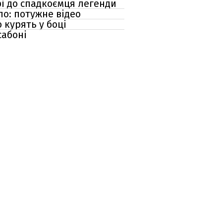
рі до спадкоємця легенди
ло: потужне відео
 курять у боці
сабоні