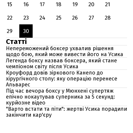
15
16
17
18
19
20
21
22
23
24
25
26
27
28
29
30
Статті
Непереможений боксер ухвалив рішення
щодо бою, який може вивести його на Усика
Легенда боксу назвав боксера, який стане
чемпіоном світу після Усика
Кроуфорд довів зіркового Канело до
хірургічного столу: яку операцію перенесе
Альварес
Під час вечора боксу у Мюнхені супертяж
епічно нокаутував суперника за 5 секунд:
курйозне відео
"Варто встати та піти": жертві Усика порадили
закінчити кар'єру