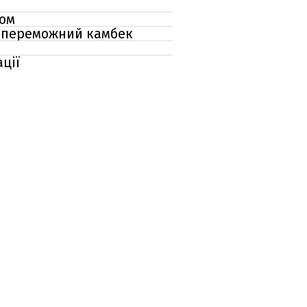
ном
и переможний камбек
ції