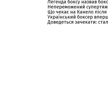
Легенда боксу назвав бок
Непереможений супертяж к
Що чекає на Канело після
Український боксер вперш
Доведеться зачекати: стал