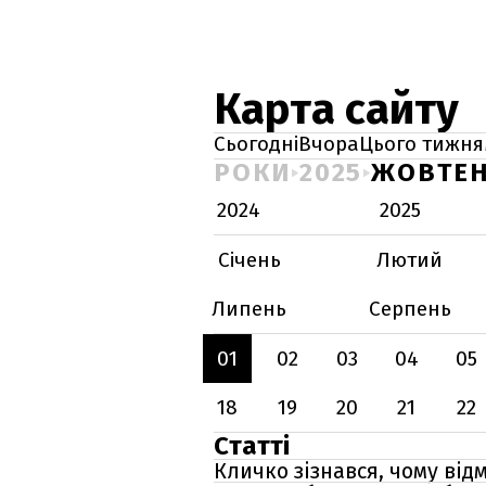
Карта сайту
Сьогодні
Вчора
Цього тижня
РОКИ
2025
ЖОВТЕ
2024
2025
Січень
Лютий
Липень
Серпень
01
02
03
04
05
18
19
20
21
22
Статті
Кличко зізнався, чому ві