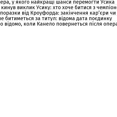
сера, у якого найкращі шанси перемогти Усика
инув виклик Усику: хто хоче битися з чемпіо
 поразки від Кроуфорда: закінчення кар’єри ч
е битиметься за титул: відома дата поєдинку
о відомо, коли Канело повернеться після опера