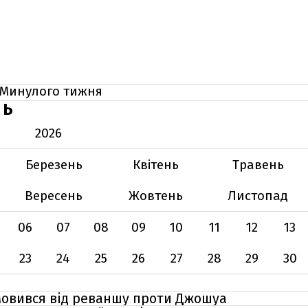
Минулого тижня
НЬ
2026
Березень
Квітень
Травень
Вересень
Жовтень
Листопад
06
07
08
09
10
11
12
13
23
24
25
26
27
28
29
30
дмовився від реваншу проти Джошуа