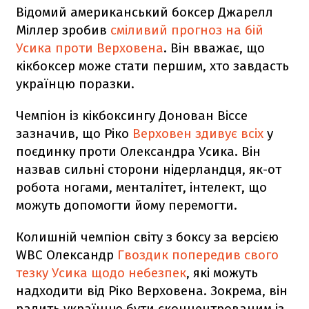
Відомий американський боксер Джарелл
Міллер зробив
сміливий прогноз на бій
Усика проти Верховена
. Він вважає, що
кікбоксер може стати першим, хто завдасть
українцю поразки.
Чемпіон із кікбоксингу Донован Віссе
зазначив, що Ріко
Верховен здивує всіх
у
поєдинку проти Олександра Усика. Він
назвав сильні сторони нідерландця, як-от
робота ногами, менталітет, інтелект, що
можуть допомогти йому перемогти.
Колишній чемпіон світу з боксу за версією
WBC Олександр
Гвоздик попередив свого
тезку Усика щодо небезпек
, які можуть
надходити від Ріко Верховена. Зокрема, він
радить українцю бути сконцентрованим із