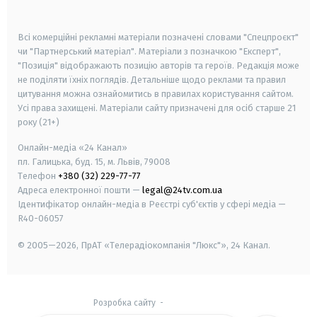
smart tv
samsung smart tv
Всі комерційні рекламні матеріали позначені словами "Спецпроєкт"
чи "Партнерський матеріал". Матеріали з позначкою "Експерт",
"Позиція" відображають позицію авторів та героїв. Редакція може
не поділяти їхніх поглядів. Детальніше щодо реклами та правил
цитування можна ознайомитись в правилах користування сайтом.
Усі права захищені.
Матеріали сайту призначені для осіб старше
21
року (21+)
Онлайн-медіа «24 Канал»
пл. Галицька, буд. 15, м. Львів, 79008
Телефон
+380 (32) 229-77-77
Адреса електронної пошти —
legal@24tv.com.ua
Ідентифікатор онлайн-медіа в Реєстрі суб'єктів у сфері медіа —
R40-06057
© 2005—2026,
ПрАТ «Телерадіокомпанія "Люкс"», 24 Канал.
Розробка сайту
-