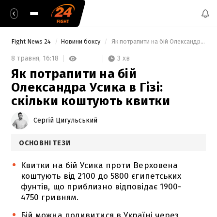
Fight News 24
Новини боксу
 Як потрапити на бій Олександра Усика в Гізі: скільки коштують квитки 
3 хв
8 травня,
16:18
Як потрапити на бій
Олександра Усика в Гізі:
скільки коштують квитки
Сергій Цигульський
ОСНОВНІ ТЕЗИ
Квитки на бій Усика проти Верховена
коштують від 2100 до 5800 єгипетських
фунтів, що приблизно відповідає 1900-
4750 гривням.
Бій можна подивитися в Україні через