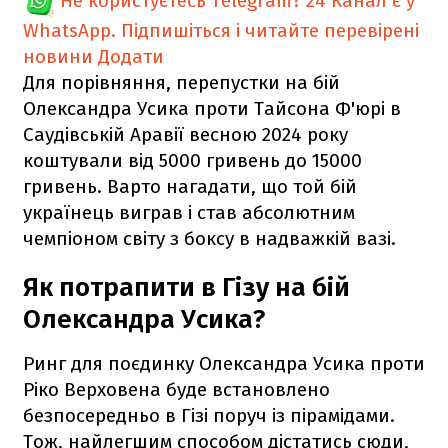
Не користуєтесь Telegram?
24 Канал є у
WhatsApp. Підпишіться і читайте перевірені
новини
Додати
Для порівняння, перепустки на бій
Олександра Усика проти Тайсона Ф'юрі в
Саудівській Аравії весною 2024 року
коштували від 5000 гривень до 15000
гривень. Варто нагадати, що той бій
українець виграв і став абсолютним
чемпіоном світу з боксу в надважкій вазі.
Як потрапити в Гізу на бій
Олександра Усика?
Ринг для поєдинку Олександра Усика проти
Ріко Верховена буде встановлено
безпосередньо в Гізі поруч із пірамідами.
Тож, найлегшим способом дістатись сюди,