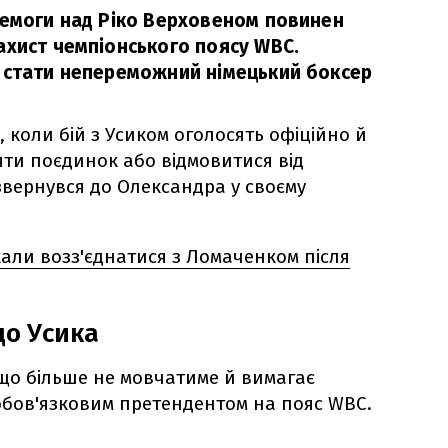
ремоги над Ріко Верховеном повинен
ахист чемпіонського поясу WBC.
 стати непереможний німецький боксер
 коли бій з Усиком оголосять офіційно й
ти поєдинок або відмовитися від
 звернувся до Олександра у своєму
али возз'єднатися з Ломаченком після
до Усика
 що більше не мовчатиме й вимагає
 обов'язковим претендентом на пояс WBC.