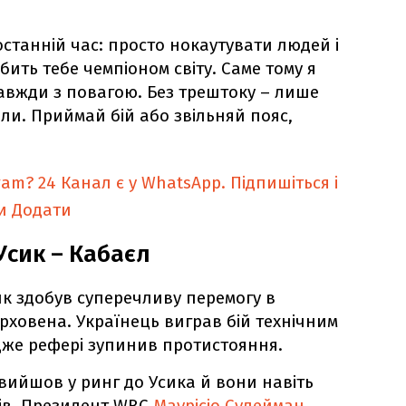
останній час: просто нокаутувати людей і
бить тебе чемпіоном світу. Саме тому я
Завжди з повагою. Без трештоку – лише
али. Приймай бій або звільняй пояс,
ram?
24 Канал є у WhatsApp. Підпишіться і
и
Додати
Усик – Кабаєл
ик здобув суперечливу перемогу в
рховена. Українець виграв бій технічним
адже рефері зупинив протистояння.
вийшов у ринг до Усика й вони навіть
ів. Президент WBC
Маурісіо Сулейман