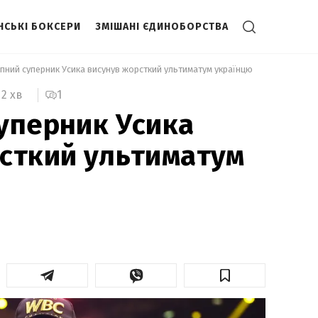
НСЬКІ БОКСЕРИ
ЗМІШАНІ ЄДИНОБОРСТВА
упний суперник Усика висунув жорсткий ультиматум українцю 
1
2 хв
уперник Усика
сткий ультиматум