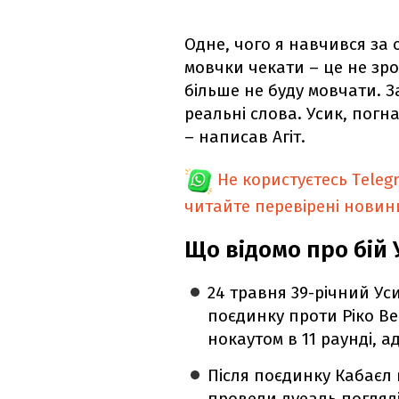
Одне, чого я навчився за 
мовчки чекати – це не зро
більше не буду мовчати. 
реальні слова. Усик, погн
– написав Агіт.
Не користуєтесь Teleg
читайте перевірені новин
Що відомо про бій 
24 травня 39-річний Ус
поєдинку проти Ріко Ве
нокаутом в 11 раунді, 
Після поєдинку Кабаєл 
провели дуеаль погляд