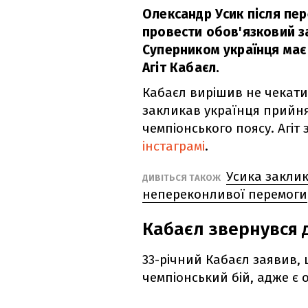
Олександр Усик після пе
провести обов'язковий з
Суперником українця має
Агіт Кабаєл.
Кабаєл вирішив не чекати,
закликав українця прийня
чемпіонського поясу. Агіт
інстаграмі
.
Усика заклик
ДИВІТЬСЯ ТАКОЖ
непереконливої перемоги
Кабаєл звернувся 
33-річний Кабаєл заявив,
чемпіонський бій, адже є