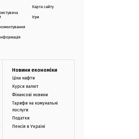
Карта сайту
ристувача
и
Ігри
коментування
 інформація
Новини економіки
Ціна нафти
Курси валют
Фінансові новини
Тарифи на комунальні
послуги
Податки
и
Пенсія в Україні