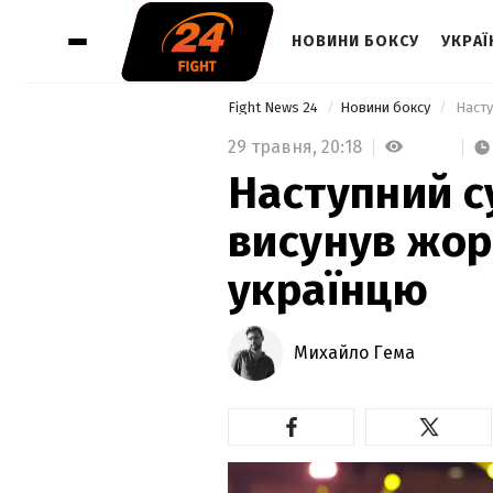
НОВИНИ БОКСУ
УКРАЇ
Fight News 24
Новини боксу
 Наст
29 травня,
20:18
Наступний с
висунув жор
українцю
Михайло Гема