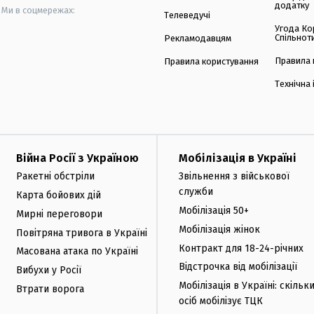
додатку
Ми в соцмережах:
Телеведучі
Угода Ко
Спільнот
Рекламодавцям
Правила 
Правила користування
Технічна
Війна Росії з Україною
Мобілізація в Україні
Ракетні обстріли
Звільнення з військової
служби
Карта бойових дій
Мобілізація 50+
Мирні переговори
Мобілізація жінок
Повітряна тривога в Україні
Контракт для 18-24-річних
Масована атака по Україні
Відстрочка від мобілізації
Вибухи у Росії
Мобілізація в Україні: скільк
Втрати ворога
осіб мобілізує ТЦК