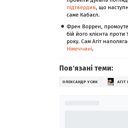
підтвердив
, що наступ
саме Кабаєл.
Френ Воррен, промоуте
бій його клієнта проти
року. Сам Агіт наполяг
Німеччині
.
Повʼязані теми:
ОЛЕКСАНДР УСИК
АГІТ