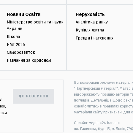
Новини Освіти
Нерухомість
Міністерство освіти та науки
Аналітика ринку
України
Купівля житла
Школа
Тренди і натхнення
НМТ 2026
Саморозвиток
Навчання за кордоном
Всі комерційні рекламні матеріал
"Партнерський матеріал". Матеріа
відображають позицію авторів та 
ДО РОЗСИЛОК
ь!
поглядів. Детальніше щодо рекл
лок,
ознайомитись в правилах користу
Матеріали сайту призначені для 
ашим
Онлайн-медіа «24 Канал»
пл. Галицька, буд. 15, м. Львів, 79