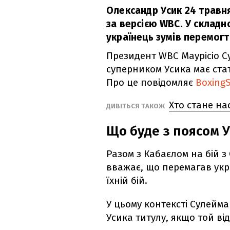
Олександр Усик 24 травня
за версією WBC. У склад
українець зумів перемогт
Президент WBC Маурісіо С
суперником Усика має стат
Про це повідомляє
Boxing
Хто стане н
ДИВІТЬСЯ ТАКОЖ
Що буде з поясом 
Разом з Кабаєлом на бій 
вважає, що перемагав укр
їхній бій.
У цьому контексті Сулейм
Усика титулу, якщо той ві