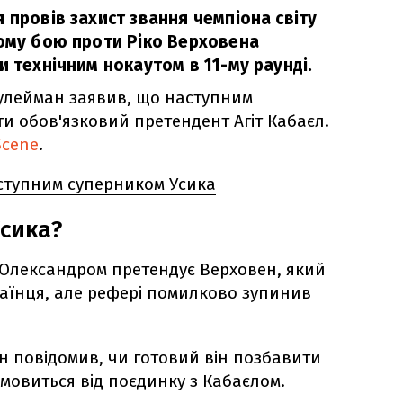
 провів захист звання чемпіона світу
ному бою проти Ріко Верховена
и технічним нокаутом в 11-му раунді.
улейман заявив, що наступним
и обов'язковий претендент Агіт Кабаєл.
Scene
.
аступним суперником Усика
Усика?
з Олександром претендує Верховен, який
аїнця, але рефері помилково зупинив
ан повідомив, чи готовий він позбавити
дмовиться від поєдинку з Кабаєлом.