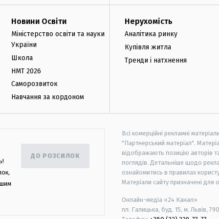
Новини Освіти
Нерухомість
Міністерство освіти та науки
Аналітика ринку
України
Купівля житла
Школа
Тренди і натхнення
НМТ 2026
Саморозвиток
Навчання за кордоном
Всі комерційні рекламні матеріал
"Партнерський матеріал". Матеріа
відображають позицію авторів та 
ДО РОЗСИЛОК
ь!
поглядів. Детальніше щодо рекл
лок,
ознайомитись в правилах користу
Матеріали сайту призначені для 
ашим
Онлайн-медіа «24 Канал»
пл. Галицька, буд. 15, м. Львів, 79