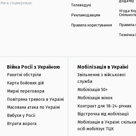
додатку
Ми в соцмережах:
Телеведучі
Угода Ко
Спільнот
Рекламодавцям
Правила 
Правила користування
Технічна
Війна Росії з Україною
Мобілізація в Україні
Ракетні обстріли
Звільнення з військової
служби
Карта бойових дій
Мобілізація 50+
Мирні переговори
Мобілізація жінок
Повітряна тривога в Україні
Контракт для 18-24-річних
Масована атака по Україні
Відстрочка від мобілізації
Вибухи у Росії
Мобілізація в Україні: скільк
Втрати ворога
осіб мобілізує ТЦК