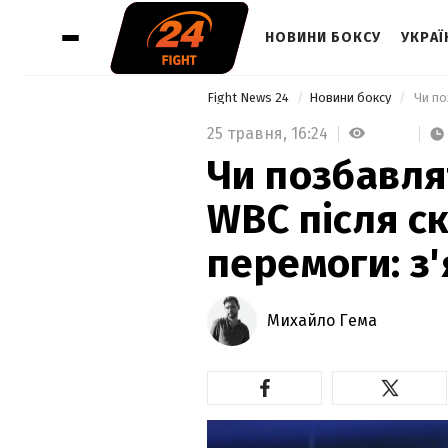
НОВИНИ БОКСУ
УКРАЇ
Fight News 24
Новини боксу
25 травня,
16:24
Чи позбавля
WBC після с
перемоги: з
Михайло Гема