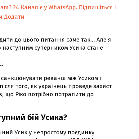
ram?
24 Канал є у WhatsApp. Підпишіться і
и
Додати
дити до цього питання саме так... Але я
 наступним суперником Усика стане
C.
 санкціонувати реванш між Усиком і
після того, як українець проведе захист
в, що Ріко потрібно потрапити до
тупний бій Усика?
річний Усик у непростому поєдинку