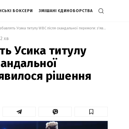
НСЬКІ БОКСЕРИ
ЗМІШАНІ ЄДИНОБОРСТВА
 Чи позбавлять Усика титулу WBC після скандальної перемоги: з'явилося рішення 
2 хв
ть Усика титулу
кандальної
'явилося рішення