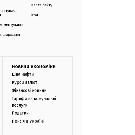
Карта сайту
ристувача
и
Ігри
коментування
 інформація
Новини економіки
Ціна нафти
Курси валют
Фінансові новини
Тарифи на комунальні
послуги
Податки
и
Пенсія в Україні