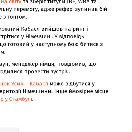
на світу
та зберіг титули IBF, WBA та
льну перемогу, адже рефері зупинив бій
 з гонгом.
можний Кабаєл вийшов на ринг і
рітися у Німеччині. У відповідь
що готовий у наступному бою битися з
м.
аун, менеджер німця, повідомив, що
одилися провести зустріч.
нок Усик – Кабаєл
може відбутися у
території Німеччини. Інше ймовірне місце
р у Стамбулі
.