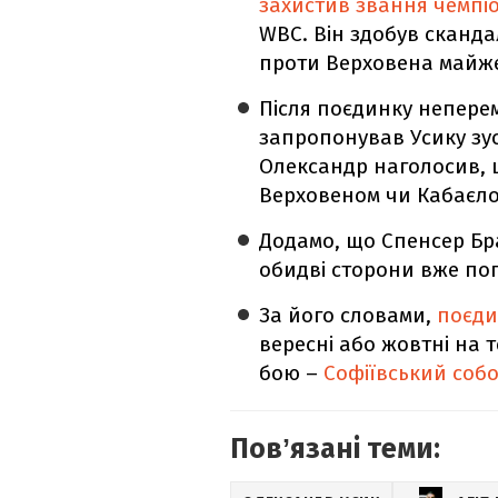
захистив звання чемпіо
WBC. Він здобув сканда
проти Верховена майже
Після поєдинку непере
запропонував Усику зуст
Олександр наголосив, 
Верховеном чи Кабаєло
Додамо, що Спенсер Бр
обидві сторони вже пог
За його словами,
поєди
вересні або жовтні на 
бою –
Софіївський собо
Повʼязані теми: