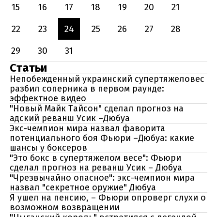
15
16
17
18
19
20
21
22
23
24
25
26
27
28
29
30
31
Статьи
Непобежденный украинский супертяжеловес
разбил соперника в первом раунде:
эффектное видео
"Новый Майк Тайсон" сделал прогноз на
адский реванш Усик –Дюбуа
Экс-чемпион мира назвал фаворита
потенциального боя Фьюри –Дюбуа: какие
шансы у боксеров
"Это бокс в супертяжелом весе": Фьюри
сделал прогноз на реванш Усик – Дюбуа
"Чрезвычайно опасное": экс-чемпион мира
назвал "секретное оружие" Дюбуа
Я ушел на пенсию, – Фьюри опроверг слухи о
возможном возвращении