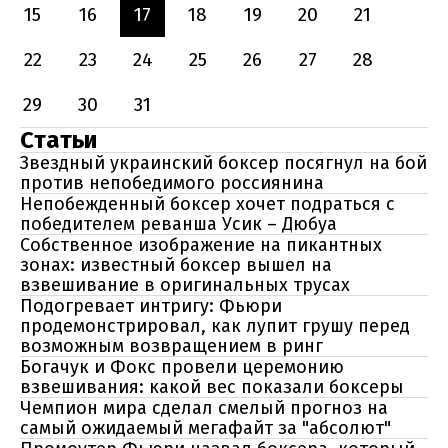
15
16
17
18
19
20
21
22
23
24
25
26
27
28
29
30
31
Статьи
Звездный украинский боксер посягнул на бой
против непобедимого россиянина
Непобежденный боксер хочет подраться с
победителем реванша Усик – Дюбуа
Собственное изображение на пикантных
зонах: известный боксер вышел на
взвешивание в оригинальных трусах
Подогревает интригу: Фьюри
продемонстрировал, как лупит грушу перед
возможным возвращением в ринг
Богачук и Фокс провели церемонию
взвешивания: какой вес показали боксеры
Чемпион мира сделал смелый прогноз на
самый ожидаемый мегафайт за "абсолют"