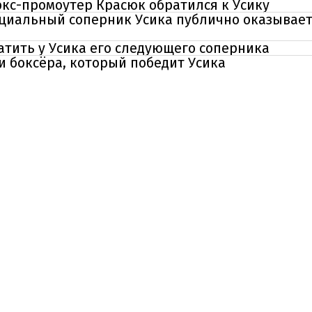
 экс-промоутер Красюк обратился к Усику
тенциальный соперник Усика публично оказывае
тить у Усика его следующего соперника
ли боксёра, который победит Усика