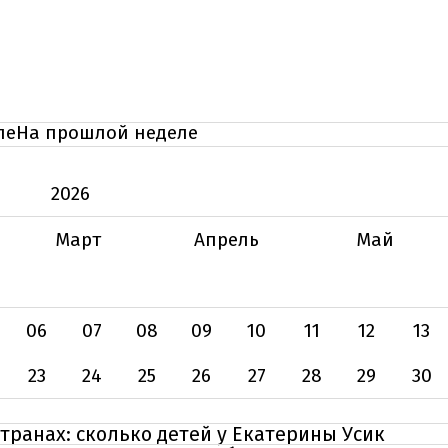
ле
На прошлой неделе
2026
Март
Апрель
Май
06
07
08
09
10
11
12
13
23
24
25
26
27
28
29
30
странах: сколько детей у Екатерины Усик