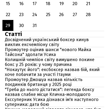
15
16
17
18
19
20
21
22
23
24
25
26
27
28
29
30
31
Статті
Досвідчений український боксер кинув
виклик ексчемпіону світу
Промоутер оцінив шанси "нового Майка
Тайсона" здолати Усика
Колишній чемпіон світу вимушено покине
бокс у 25 років: у чому причина
"Нокаутує його": ексбоксер назвав бій, який
хоче побачити за участі Ітауми
Промоутер Джошуа назвав кількість
поєдинків британця у 2025 році
"Треба до нього дістатися": легенда боксу
назвав слабке місце Кличка-молодшого
Екссуперник Усика дізнався ім'я наступного
суперника: дата бою