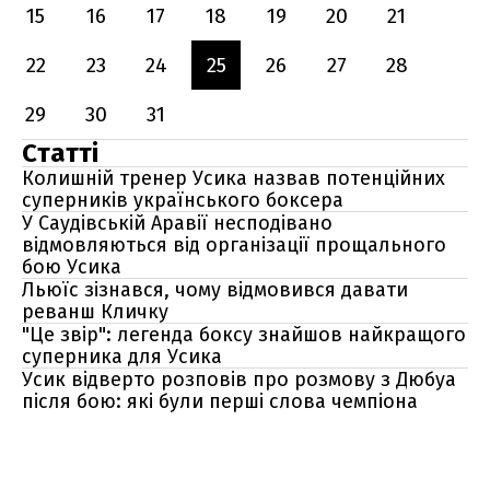
15
16
17
18
19
20
21
22
23
24
25
26
27
28
29
30
31
Статті
Колишній тренер Усика назвав потенційних
суперників українського боксера
У Саудівській Аравії несподівано
відмовляються від організації прощального
бою Усика
Льюїс зізнався, чому відмовився давати
реванш Кличку
"Це звір": легенда боксу знайшов найкращого
суперника для Усика
Усик відверто розповів про розмову з Дюбуа
після бою: які були перші слова чемпіона