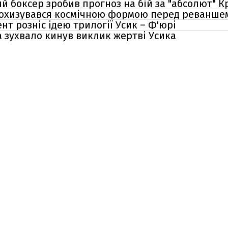
 боксер зробив прогноз на бій за "абсолют" 
похизувався космічною формою перед реваншем
т розніс ідею трилогії Усик – Ф'юрі
а зухвало кинув виклик жертві Усика