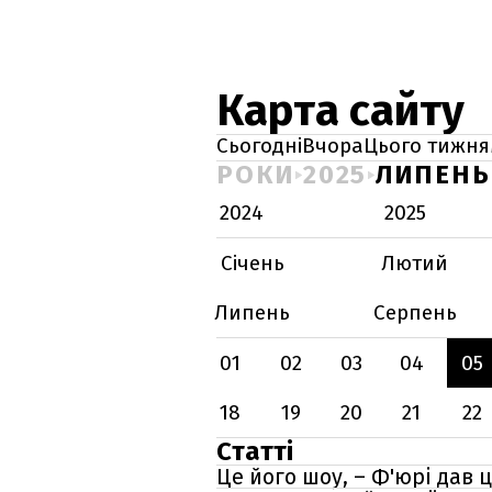
Карта сайту
Сьогодні
Вчора
Цього тижня
РОКИ
2025
ЛИПЕНЬ
2024
2025
Січень
Лютий
Липень
Серпень
01
02
03
04
05
18
19
20
21
22
Статті
Це його шоу, – Ф'юрі дав