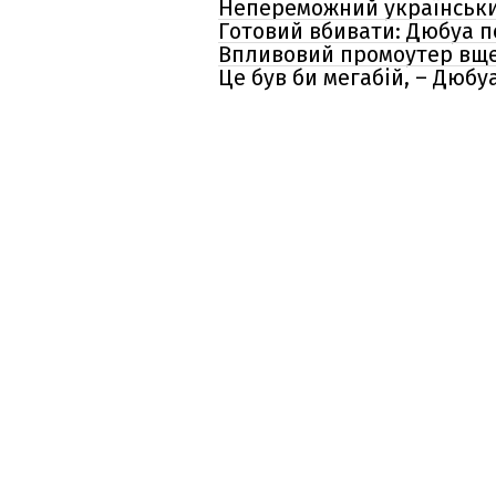
Непереможний український
Готовий вбивати: Дюбуа 
Впливовий промоутер вщен
Це був би мегабій, – Дюбу