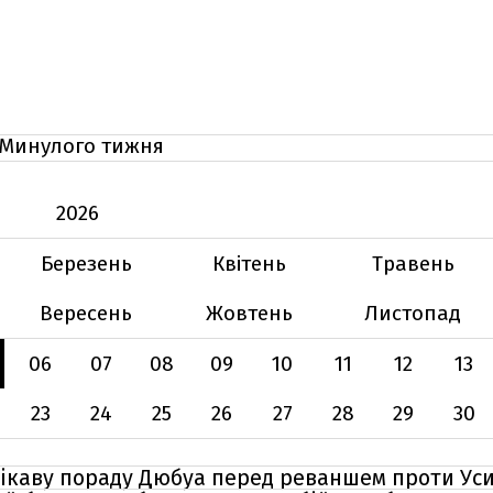
Минулого тижня
2026
Березень
Квітень
Травень
Вересень
Жовтень
Листопад
06
07
08
09
10
11
12
13
23
24
25
26
27
28
29
30
 цікаву пораду Дюбуа перед реваншем проти Ус