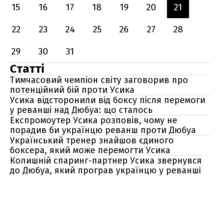
15
16
17
18
19
20
21
22
23
24
25
26
27
28
29
30
31
Статті
Тимчасовий чемпіон світу заговорив про
потенційний бій проти Усика
Усика відсторонили від боксу після перемоги
у реванші над Дюбуа: що сталось
Експромоутер Усика розповів, чому не
порадив би українцю реванш проти Дюбуа
Український тренер знайшов єдиного
боксера, який може перемогти Усика
Колишній спаринг-партнер Усика звернувся
до Дюбуа, який програв українцю у реванші