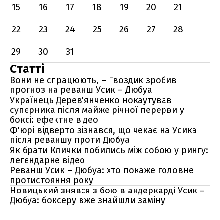
15
16
17
18
19
20
21
22
23
24
25
26
27
28
29
30
31
Статті
Вони не спрацюють, – Гвоздик зробив
прогноз на реванш Усик – Дюбуа
Українець Дерев'янченко нокаутував
суперника після майже річної перерви у
боксі: ефектне відео
Ф'юрі відверто зізнався, що чекає на Усика
після реваншу проти Дюбуа
Як брати Клички побились між собою у рингу:
легендарне відео
Реванш Усик – Дюбуа: хто покаже головне
протистояння року
Новицький знявся з бою в андеркарді Усик –
Дюбуа: боксеру вже знайшли заміну