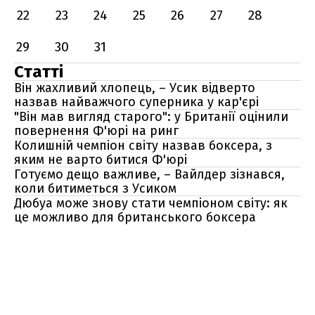
22
23
24
25
26
27
28
29
30
31
Статті
Він жахливий хлопець, – Усик відверто
назвав найважчого суперника у кар'єрі
"Він мав вигляд старого": у Британії оцінили
повернення Ф'юрі на ринг
Колишній чемпіон світу назвав боксера, з
яким не варто битися Ф'юрі
Готуємо дещо важливе, – Вайлдер зізнався,
коли битиметься з Усиком
Дюбуа може знову стати чемпіоном світу: як
це можливо для британського боксера