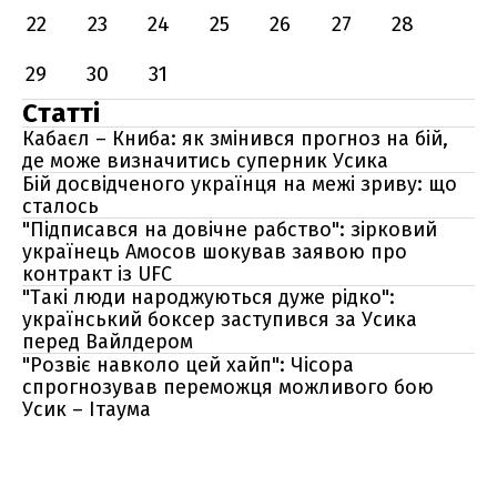
22
23
24
25
26
27
28
29
30
31
Статті
Кабаєл – Книба: як змінився прогноз на бій,
де може визначитись суперник Усика
Бій досвідченого українця на межі зриву: що
сталось
"Підписався на довічне рабство": зірковий
українець Амосов шокував заявою про
контракт із UFC
"Такі люди народжуються дуже рідко":
український боксер заступився за Усика
перед Вайлдером
"Розвіє навколо цей хайп": Чісора
спрогнозував переможця можливого бою
Усик – Ітаума