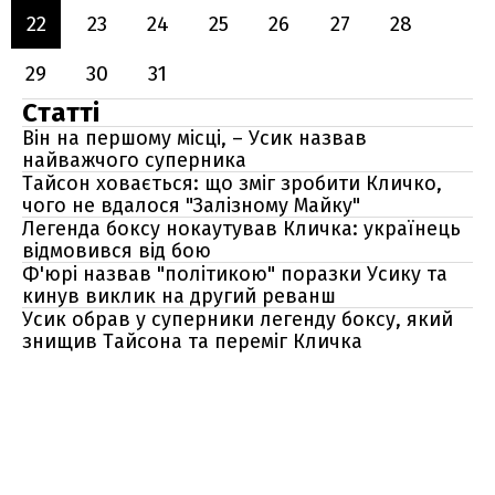
22
23
24
25
26
27
28
29
30
31
Статті
Він на першому місці, – Усик назвав
найважчого суперника
Тайсон ховається: що зміг зробити Кличко,
чого не вдалося "Залізному Майку"
Легенда боксу нокаутував Кличка: українець
відмовився від бою
Ф'юрі назвав "політикою" поразки Усику та
кинув виклик на другий реванш
Усик обрав у суперники легенду боксу, який
знищив Тайсона та переміг Кличка