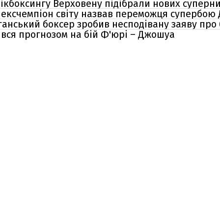
 кікбоксингу Верховену підібрали нових суперн
": ексчемпіон світу назвав переможця супербо
танський боксер зробив несподівану заяву про 
вся прогнозом на бій Ф'юрі – Джошуа