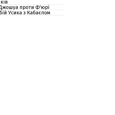
иків
ю Джошуа проти Ф'юрі
бій Усика з Кабаєлом