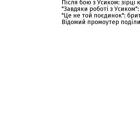
Після бою з Усиком: зірці
"Завдяки роботі з Усиком
"Це не той поєдинок": бри
Відомий промоутер поділи