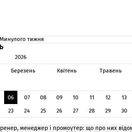
Минулого тижня
Ь
2026
Березень
Квітень
Травень
06
07
08
09
10
11
12
13
23
24
25
26
27
28
29
30
ренер, менеджер і промоутер: що про них відо