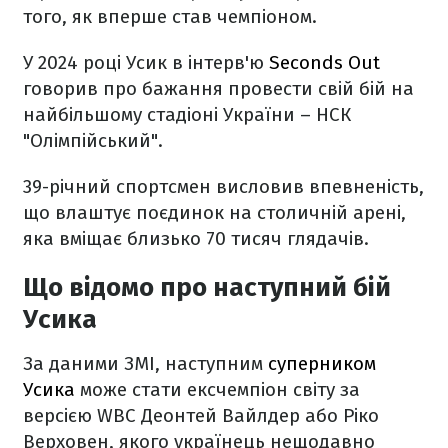
того, як вперше став чемпіоном.
У 2024 році Усик в інтерв'ю
Seconds Out
говорив про бажання провести свій бій на
найбільшому стадіоні України – НСК
"Олімпійський".
39-річний спортсмен висловив впевненість,
що влаштує поєдинок на столичній арені,
яка вміщає близько 70 тисяч глядачів.
Що відомо про наступний бій
Усика
За даними ЗМІ, наступним
суперником
Усика
може стати ексчемпіон світу за
версією WBC Деонтей Вайлдер або Ріко
Верховен, якого українець нещодавно