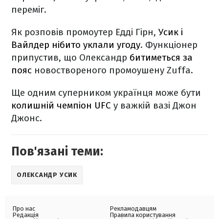
переміг.
Як розповів промоутер Едді Гірн,
Усик і
Вайлдер нібито уклали угоду
. Функціонер
припустив, що Олександр
битиметься за
пояс
новоствореного промоушену Zuffa.
Ще одним суперником українця може бути
колишній чемпіон UFC
у важкій вазі Джон
Джонс.
Пов'язані теми:
ОЛЕКСАНДР УСИК
Про нас
Рекламодавцям
Редакція
Правила користування