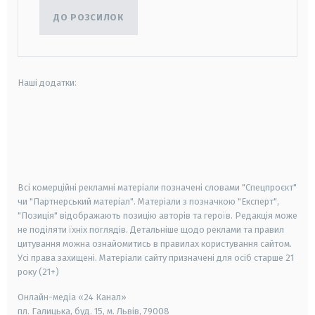
ДО РОЗСИЛОК
Наші додатки:
android
apple
smart tv
samsung smart tv
Всі комерційні рекламні матеріали позначені словами "Спецпроєкт"
чи "Партнерський матеріал". Матеріали з позначкою "Експерт",
"Позиція" відображають позицію авторів та героїв. Редакція може
не поділяти їхніх поглядів. Детальніше щодо реклами та правил
цитування можна ознайомитись в правилах користування сайтом.
Усі права захищені.
Матеріали сайту призначені для осіб старше
21
року (21+)
Онлайн-медіа «24 Канал»
пл. Галицька, буд. 15, м. Львів, 79008