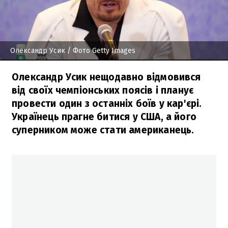
Олександр Усик
/ Фото Getty Images
Олександр Усик нещодавно відмовився
від своїх чемпіонських поясів і планує
провести один з останніх боїв у кар'єрі.
Українець прагне битися у США, а його
суперником може стати американець.