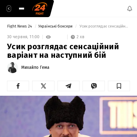
Fight News 24
Українські боксери
 Усик розглядає сенсаційний варіант на наступний бій 
2 хв
30 червня,
11:00
Усик розглядає сенсаційний
варіант на наступний бій
Михайло Гема