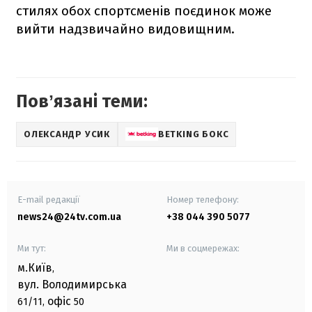
стилях обох спортсменів поєдинок може
вийти надзвичайно видовищним.
Повʼязані теми:
ОЛЕКСАНДР УСИК
BETKING БОКС
E-mail редакції
Номер телефону:
news24@24tv.com.ua
+38 044 390 5077
Ми тут:
Ми в соцмережах:
м.Київ
,
вул. Володимирська
офіс
61/11,
50