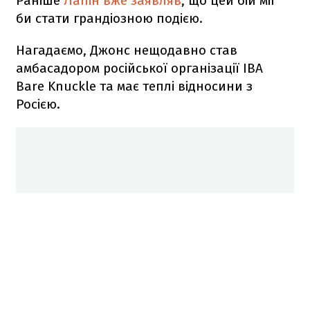
Раніше
Лапін вже заявляв
, що цей бій міг
би стати грандіозною подією.
Нагадаємо, Джонс нещодавно став
амбасадором російської організації IBA
Bare Knuckle та має теплі відносини з
Росією.