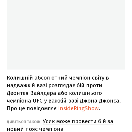
Колишній абсолютний чемпіон світу в
надважкій вазі розглядає бій проти
Деонтея Вайлдера або колишнього
чемпіона UFC у важкій вазі Джона Джонса.
Про це повідомляє
InsideRingShow
.
Усик може провести бій за
ДИВІТЬСЯ ТАКОЖ
новий пояс чемпіона