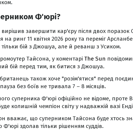
иком.
перником Ф'юрі?
і вирішив завершити кар'єру після двох поразок 
 на ринг 11 квітня 2026 року та переміг Арсланб
тільки бій з Джошуа, але й реванш з Усиком.
ромоутер Тайсона, у коментарі
The Sun
повідоми
ий бій перед тим, як битися з Джошуа.
 британець також хоче "розім'ятися" перед поєди
пауза без боїв не тривала 7 – 8 місяців.
ного суперника Ф'юрі офіційно не відоме, проте 
уде колишній чемпіон світу у надважкій вазі Енді 
ірн вважає, що суперником Тайсона буде хтось з
 Ф'юрі здолав тільки рішенням суддів.