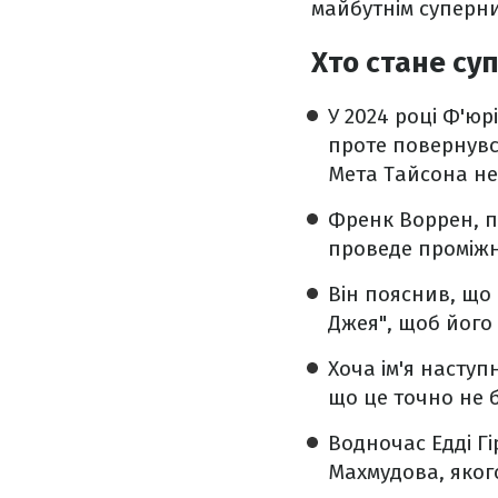
майбутнім суперн
Хто стане су
У 2024 році Ф'юр
проте повернувся
Мета Тайсона не 
Френк Воррен, п
проведе проміжн
Він пояснив, що
Джея", щоб його 
Хоча ім'я наступ
що це точно не б
Водночас Едді Г
Махмудова, якого