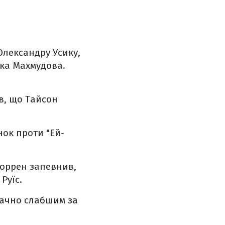
Олександру Усику,
ека Махмудова.
в, що Тайсон
нок проти "Ей-
Воррен запевнив,
Руїс.
начно слабшим за