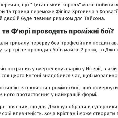
перечив, що "Циганський король" може побитися
й 16 травня переможе Філіпа Хрговича з Хорватії
й двобій буде певним ризиком для Тайсона.
та Ф'юрі проводять проміжні бої?
ли тривалу перерву без професійних поєдинків.
у кар'єрі не проводив боїв майже 2 роки, то Джо
 він потрапив у смертельну аварію у Нігерії, в які
 Після цього Ентоні знадобився час, щоб морально
йці воліють провести проміжні бої, щоб повернути
о очного протистояння у найкращій формі.
ірн пояснив, що для Джошуа обрали в суперники
 собі впевненість. Хоча Крістіан і може створити