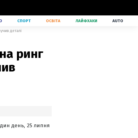
О
СПОРТ
ОСВІТА
ЛАЙФХАКИ
AUTO
вучив деталі
на ринг
чив
один день, 25 липня