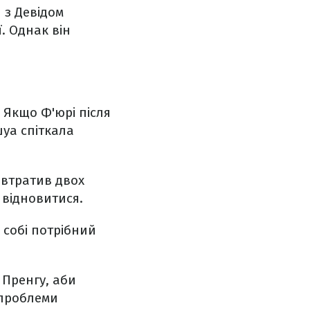
 з Девідом
. Однак він
 Якщо Ф'юрі після
шуа спіткала
й втратив двох
 відновитися.
 собі потрібний
 Пренгу, аби
 проблеми