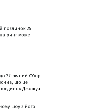
й поєдинок 25
 на ринг може
о 37-річний Ф'юрі
яснив, що це
є поєдинок
Джошуа
ному шоу з його