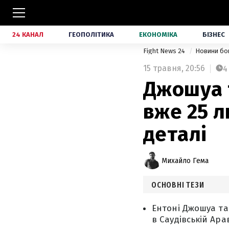
24 КАНАЛ
ГЕОПОЛІТИКА
ЕКОНОМІКА
БІЗНЕС
Fight News 24
Новини бо
15 травня,
20:56
4
Джошуа 
вже 25 л
деталі
Михайло Гема
ОСНОВНІ ТЕЗИ
Ентоні Джошуа та
в Саудівській Арав