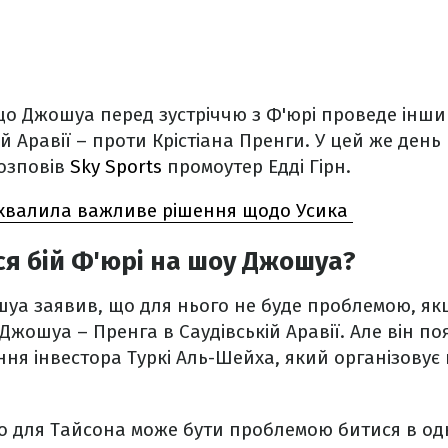
що Джошуа перед зустріччю з Ф'юрі проведе інши
й Аравії – проти Крістіана Пренги. У цей же день
розповів
Sky Sports
промоутер Едді Гірн.
ухвалила важливе рішення щодо Усика
ся бій Ф'юрі на шоу Джошуа?
уа заявив, що для нього не буде проблемою, якщ
Джошуа – Пренга в Саудівській Аравії. Але він по
ння інвестора Туркі Аль-Шейха, який організову
о для Тайсона може бути проблемою битися в од