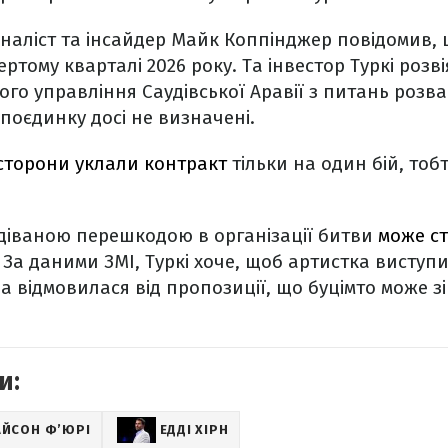
наліст та інсайдер Майк Коппінджер повідомив,
ертому кварталі 2026 року. Та інвестор Туркі розвія
го управління Саудівської Аравії з питань розв
а поєдинку досі не визначені.
сторони уклали контракт
тільки на один бій, тоб
діваною перешкодою в організації битви
може ст
. За даними ЗМІ, Туркі хоче, щоб артистка виступ
па відмовилася від пропозиції, що буцімто може з
и:
АЙСОН Ф’ЮРІ
ЕДДІ ХІРН