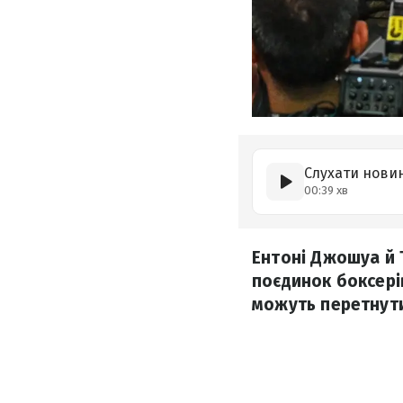
Слухати нови
00:39 хв
Ентоні Джошуа й 
поєдинок боксерів
можуть перетнути