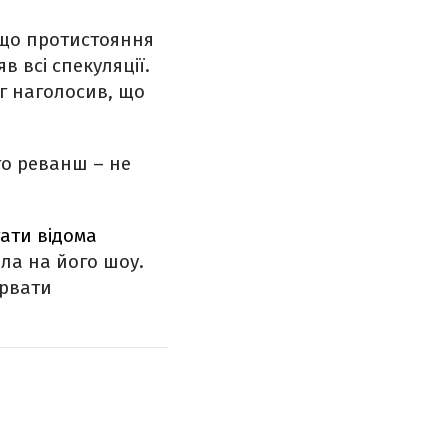
 що протистояння
в всі спекуляції.
аг наголосив, що
то реванш – не
ати відома
ила на його шоу.
ірвати