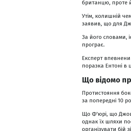
британцю, проте 
Утім, колишній че
заявив, що для Дж
За його словами, 
програє.
Експерт впевнени
поразка Ентоні в 
Що відомо пр
Протистояння бокс
за попередні 10 р
Що Ф'юрі, що Джош
однак їх шляхи по
організувати бій з