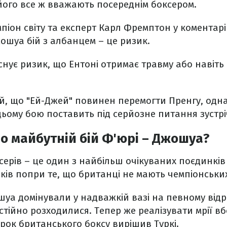
його все ж вважають посереднім боксером.
мпіон світу та експерт Карл Фремптон у коментар
ошуа бій з албанцем – це ризик.
існує ризик, що Ентоні отримає травму або навіт
й, що "Ей-Джей" повинен перемогти Пренгу, одна
цьому бою поставить під серйозне питання зустріч
о майбутній бій Ф'юрі – Джошуа?
ерів – це один з найбільш очікуваних поєдинків 
оків попри те, що британці не мають чемпіонських
уа домінували у надважкій вазі на певному відріз
стійно розходилися. Тепер же реалізувати мрії вб
ірок британського боксу вирішив Туркі.