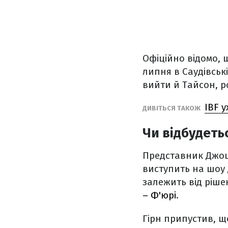
Офіційно відомо, 
липня в Саудівські
вийти й Тайсон, 
IBF 
ДИВІТЬСЯ ТАКОЖ
Чи відбудеть
Представник Джош
виступить на шоу 
залежить від ріше
– Ф'юрі
.
Гірн припустив, щ