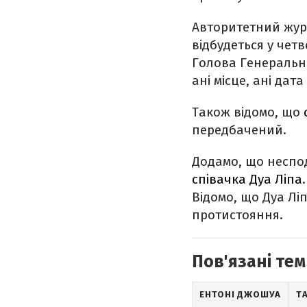
Авторитетний жур
відбудеться у четв
Голова Генерально
ані місце, ані дат
Також відомо, що
передбачений.
Додамо, що неспо
співачка Дуа Ліпа
Відомо, що Дуа Лі
протистояння.
Пов'язані тем
ЕНТОНІ ДЖОШУА
Т