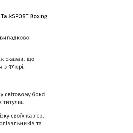
і
TalkSPORT Boxing
ь випадково
к сказав, що
 з Ф'юрі.
у світовому боксі
 титулів.
ку своїх кар'єр,
олівальників та