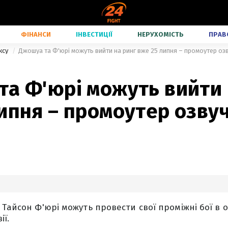
ФІНАНСИ
ІНВЕСТИЦІЇ
НЕРУХОМІСТЬ
ПРАВ
ксу
Джошуа та Ф'юрі можуть вийти на ринг вже 25 липня – промоутер оз
та Ф'юрі можуть вийти 
ипня – промоутер озву
 Тайсон Ф'юрі можуть провести свої проміжні бої в 
ії.