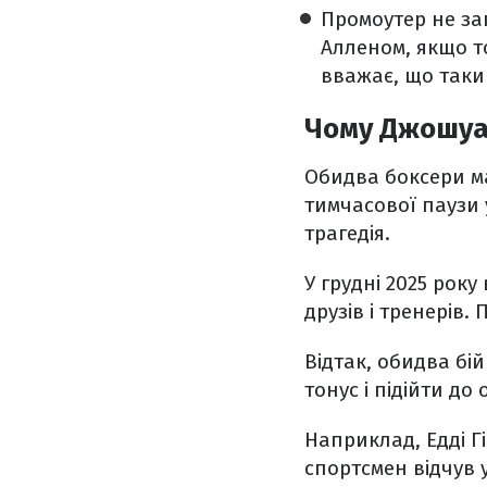
Промоутер не за
Алленом, якщо то
вважає, що таки
Чому Джошуа 
Обидва боксери ма
тимчасової паузи 
трагедія.
У грудні 2025 року
друзів і тренерів.
Відтак, обидва бі
тонус і підійти д
Наприклад, Едді Г
спортсмен відчув у