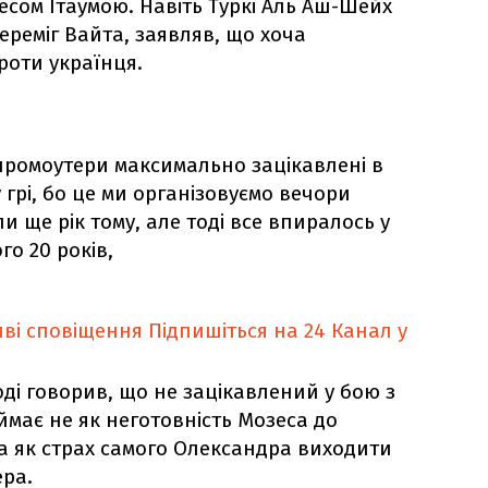
есом Ітаумою. Навіть Туркі Аль Аш-Шейх
переміг Вайта, заявляв, що хоча
роти українця.
промоутери максимально зацікавлені в
 грі, бо це ми організовуємо вечори
и ще рік тому, але тоді все впиралось у
го 20 років,
ві сповіщення
Підпишіться на 24 Канал у
ді говорив, що не зацікавлений у бою з
ймає не як неготовність Мозеса до
 а як страх самого Олександра виходити
ера.