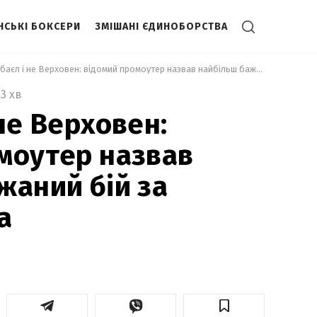
НСЬКІ БОКСЕРИ
ЗМІШАНІ ЄДИНОБОРСТВА
 Не Кабаєл і не Верховен: відомий промоутер назвав найбільш бажаний бій за участю Усика 
3 хв
не Верховен:
моутер назвав
жаний бій за
а