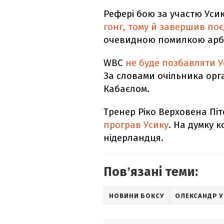
Рефері бою за участю Уси
гонг, тому й завершив по
очевидною помилкою арбі
WBC
не буде позбавляти У
За словами очільника орга
Кабаєлом.
Тренер Ріко Верховена Пі
програв Усику
. На думку 
нідерландця.
Повʼязані теми:
НОВИНИ БОКСУ
ОЛЕКСАНДР У