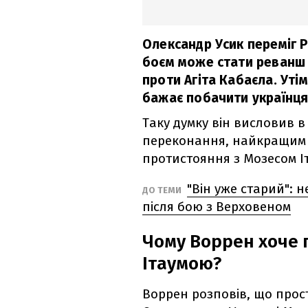
Олександр Усик переміг 
боєм може стати реванш 
проти Агіта Кабаєла. Ут
бажає побачити українця
Таку думку він висловив в
переконання, найкращим в
протистояння з Мозесом І
"Він уже старий": 
ДО ТЕМИ
після бою з Верховеном
Чому Воррен хоче 
Ітаумою?
Воррен розповів, що прост