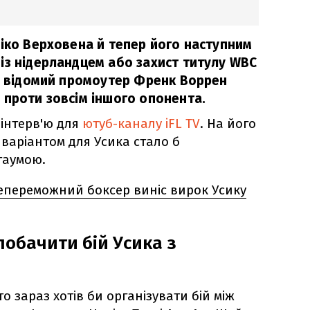
Ріко Верховена й тепер його наступним
із нідерландцем або захист титулу WBC
ім відомий промоутер Френк Воррен
 проти зовсім іншого опонента.
 інтерв'ю для
ютуб-каналу iFL TV
. На його
аріантом для Усика стало б
таумою.
непереможний боксер виніс вирок Усику
побачити бій Усика з
о зараз хотів би організувати бій між