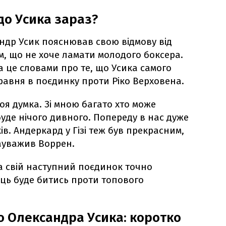
до Усика зараз?
андр Усик пояснював свою відмову від
м, що не хоче ламати молодого боксера.
а це словами про те, що Усика самого
 травня в поєдинку проти Ріко Верховена.
воя думка. Зі мною багато хто може
буде нічого дивного. Попереду в нас дуже
. Андеркард у Гізі теж був прекрасним,
зауважив Воррен.
ма свій наступний поєдинок точно
ець буде битись проти топового
о Олександра Усика: коротко