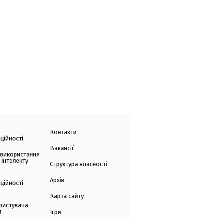
Контакти
ційності
Вакансії
 використання
 інтелекту
Структура власності
Архів
ційності
Карта сайту
ристувача
и
Ігри