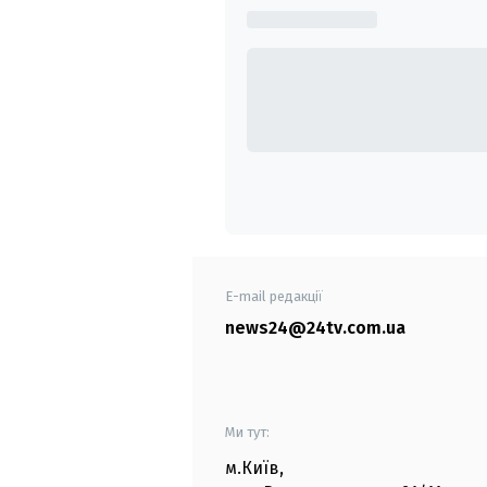
E-mail редакції
news24@24tv.com.ua
Ми тут:
м.Київ
,