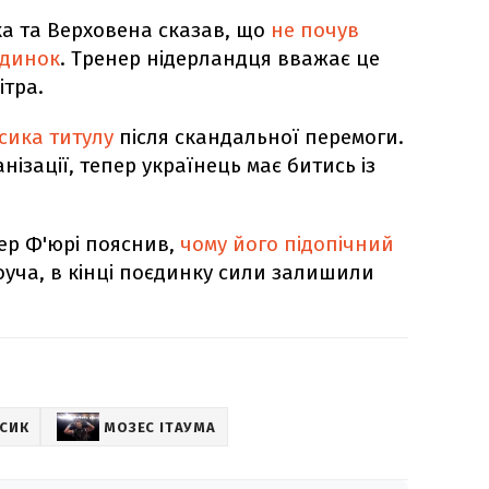
ка та Верховена сказав, що
не почув
єдинок
. Тренер нідерландця вважає це
тра.
сика титулу
після скандальної перемоги.
нізації, тепер українець має битись із
тер Ф'юрі пояснив,
чому його підопічний
коуча, в кінці поєдинку сили залишили
СИК
МОЗЕС ІТАУМА