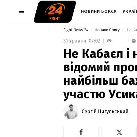
НОВИНИ БОКСУ
УКРАЇ
Fight News 24
Новини боксу
31 травня,
07:02
Не Кабаєл і 
відомий про
найбільш ба
участю Усик
Сергій Цигульський