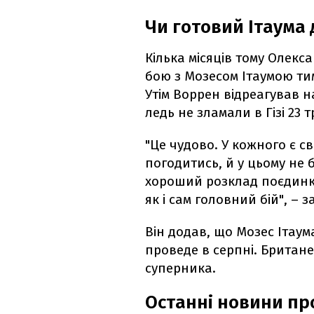
Чи готовий Ітаума 
Кілька місяців тому Олекс
бою з Мозесом Ітаумою ти
Утім Воррен відреагував н
ледь не зламали в Гізі 23
"Це чудово. У кожного є с
погодитись, й у цьому не 
хороший розклад поєдинків
як і сам головний бій", – 
Він додав, що Мозес Ітау
проведе в серпні. Британ
суперника.
Останні новини пр