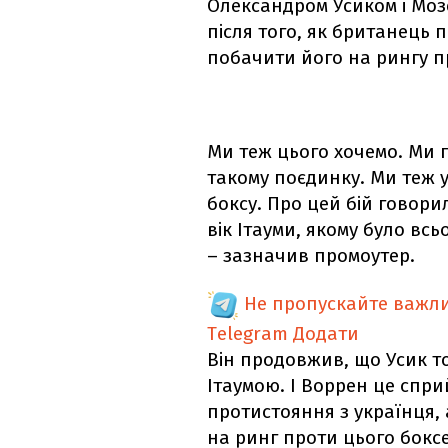
Олександром Усиком і Моз
після того, як британець 
побачити його на рингу п
Ми теж цього хочемо. Ми 
такому поєдинку. Ми теж у
боксу. Про цей бій говорил
вік Ітауми, якому було всьо
– зазначив промоутер.
Не пропускайте важли
Telegram
Додати
Він продовжив, що Усик то
Ітаумою. І Воррен це спри
протистояння з українця,
на ринг проти цього бокс